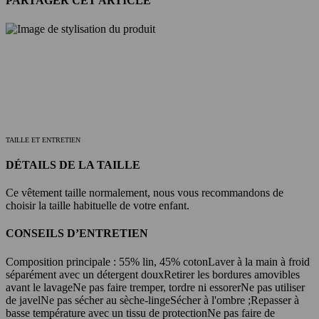
PARTAGER CET ARTICLE
TAILLE ET ENTRETIEN
DÉTAILS DE LA TAILLE
Ce vêtement taille normalement, nous vous recommandons de
choisir la taille habituelle de votre enfant.
CONSEILS D’ENTRETIEN
Composition principale : 55% lin, 45% coton
Laver à la main à froid
séparément avec un détergent doux
Retirer les bordures amovibles
avant le lavage
Ne pas faire tremper, tordre ni essorer
Ne pas utiliser
de javel
Ne pas sécher au sèche-linge
Sécher à l'ombre ;
Repasser à
basse température avec un tissu de protection
Ne pas faire de