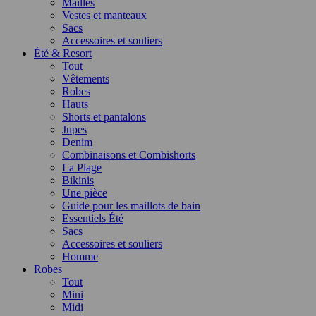
Mailles
Vestes et manteaux
Sacs
Accessoires et souliers
Été & Resort
Tout
Vêtements
Robes
Hauts
Shorts et pantalons
Jupes
Denim
Combinaisons et Combishorts
La Plage
Bikinis
Une pièce
Guide pour les maillots de bain
Essentiels Été
Sacs
Accessoires et souliers
Homme
Robes
Tout
Mini
Midi