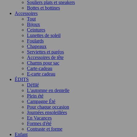
Souliers plats et sneakers
Bottes et bottines
Accessoires
Tout
Bijoux
Ceintures
Lunettes de soleil
Foulards
Chapeaux
Serviettes et paréos
Accessoires de tête
Charms pour sac
Carte-cadeau
E-carte cadeau
ÉDITS
Défilé
L'automne en dentelle
Plein été
Campagne Été
Pour chaque occasion
Journées ensoleillées
En Vacances
Formes d'été
Contraste et forme
Enfant