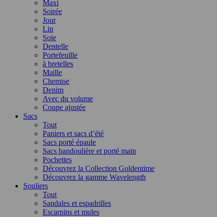
Maxi
Soirée
Jour
Lin
Soie
Dentelle
Portefeuille
à bretelles
Maille
Chemise
Denim
Avec du volume
Coupe ajustée
Sacs
Tout
Paniers et sacs d’été
Sacs porté épaule
Sacs bandoulière et porté main
Pochettes
Découvrez la Collection Goldentime
Découvrez la gamme Wavelength
Souliers
Tout
Sandales et espadrilles
Escarpins et mules