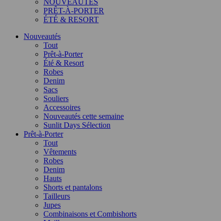
NOUVEAUTÉS
PRÊT-À-PORTER
ÉTÉ & RESORT
Nouveautés
Tout
Prêt-à-Porter
Été & Resort
Robes
Denim
Sacs
Souliers
Accessoires
Nouveautés cette semaine
Sunlit Days Sélection
Prêt-à-Porter
Tout
Vêtements
Robes
Denim
Hauts
Shorts et pantalons
Tailleurs
Jupes
Combinaisons et Combishorts