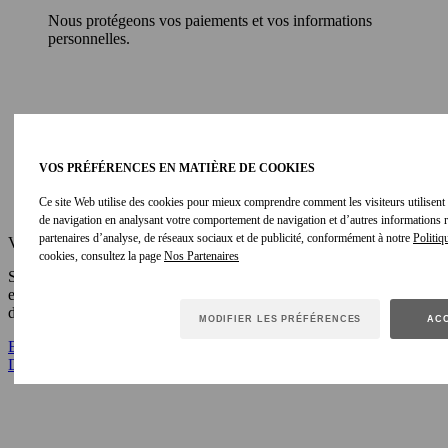
Nous protégeons vos paiements et vos informations
personnelles.
VOS PRÉFÉRENCES EN MATIÈRE DE COOKIES
Ce site Web utilise des cookies pour mieux comprendre comment les visiteurs utilisent le
de navigation en analysant votre comportement de navigation et d’autres informations
partenaires d’analyse, de réseaux sociaux et de publicité, conformément à notre
Politiq
Vous venez d'ÉTATS-UNIS ?
cookies, consultez la page
Souhaitez-vous expédier aux
États-unis
ou changer de pays
expédition ? Changer votre localisation peut entraîner la suppression
de certains articles de votre panier.
MODIFIER LES PRÉFÉRENCES
ACC
EXPÉDIER AUX ÉTATS-UNIS
CHANGER DE PAYS
D’EXPÉDITION