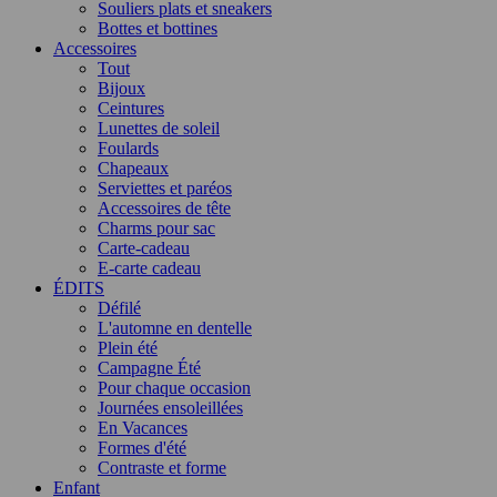
Souliers plats et sneakers
Bottes et bottines
Accessoires
Tout
Bijoux
Ceintures
Lunettes de soleil
Foulards
Chapeaux
Serviettes et paréos
Accessoires de tête
Charms pour sac
Carte-cadeau
E-carte cadeau
ÉDITS
Défilé
L'automne en dentelle
Plein été
Campagne Été
Pour chaque occasion
Journées ensoleillées
En Vacances
Formes d'été
Contraste et forme
Enfant