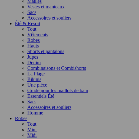
Mailles
Vestes et manteaux
Sacs
Accessoires et souliers
Été & Resort
Tout
Vêtements
Robes
Hauts
Shorts et pantalons
Jupes
Denim
Combinaisons et Combishorts
La Plage
Bikinis
Une pièce
Guide pour les maillots de bain
Essentiels Été
Sacs
Accessoires et souliers
Homme
Robes
Tout
Mini
Midi