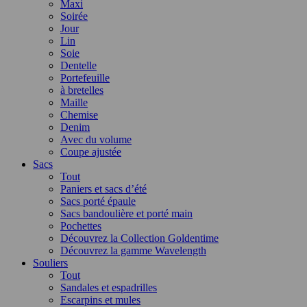
Maxi
Soirée
Jour
Lin
Soie
Dentelle
Portefeuille
à bretelles
Maille
Chemise
Denim
Avec du volume
Coupe ajustée
Sacs
Tout
Paniers et sacs d’été
Sacs porté épaule
Sacs bandoulière et porté main
Pochettes
Découvrez la Collection Goldentime
Découvrez la gamme Wavelength
Souliers
Tout
Sandales et espadrilles
Escarpins et mules