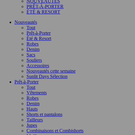
NOUVEAUTÉS
PRÊT-À-PORTER
ÉTÉ & RESORT
Nouveautés
Tout
Prêt-à-Porter
Été & Resort
Robes
Denim
Sacs
Souliers
Accessoires
Nouveautés cette semaine
Sunlit Days Sélection
Prêt-à-Porter
Tout
Vêtements
Robes
Denim
Hauts
Shorts et pantalons
Tailleurs
Jupes
Combinaisons et Combishorts