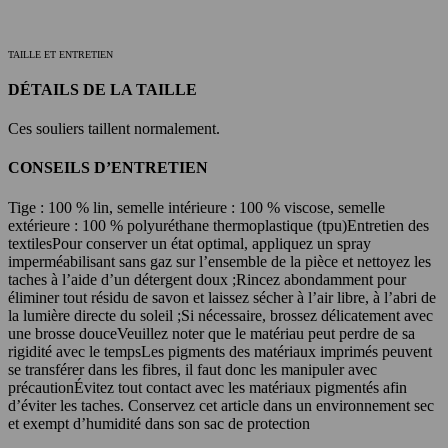
TAILLE ET ENTRETIEN
DÉTAILS DE LA TAILLE
Ces souliers taillent normalement.
CONSEILS D’ENTRETIEN
Tige : 100 % lin, semelle intérieure : 100 % viscose, semelle
extérieure : 100 % polyuréthane thermoplastique (tpu)
Entretien des
textiles
Pour conserver un état optimal, appliquez un spray
imperméabilisant sans gaz sur l’ensemble de la pièce et nettoyez les
taches à l’aide d’un détergent doux ;
Rincez abondamment pour
éliminer tout résidu de savon et laissez sécher à l’air libre, à l’abri de
la lumière directe du soleil ;
Si nécessaire, brossez délicatement avec
une brosse douce
Veuillez noter que le matériau peut perdre de sa
rigidité avec le temps
Les pigments des matériaux imprimés peuvent
se transférer dans les fibres, il faut donc les manipuler avec
précaution
Évitez tout contact avec les matériaux pigmentés afin
d’éviter les taches. Conservez cet article dans un environnement sec
et exempt d’humidité dans son sac de protection