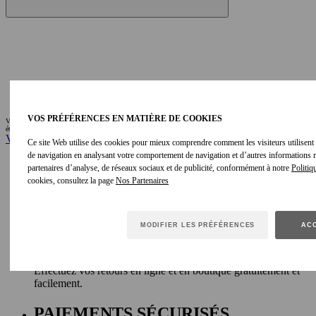
VOS PRÉFÉRENCES EN MATIÈRE DE COOKIES
VOUS AIMEREZ AUSSI
-
étape active
Voir plus
Ce site Web utilise des cookies pour mieux comprendre comment les visiteurs utilisent le
de navigation en analysant votre comportement de navigation et d’autres informations
EXPÉDITION RAPIDE
partenaires d’analyse, de réseaux sociaux et de publicité, conformément à notre
Politiq
cookies, consultez la page
Livraison métropolitaine sous 1-4 jours et expédition offerte
pour les commandes supérieures à 500 €.
MODIFIER LES PRÉFÉRENCES
ACC
RETOURS OFFERTS ET FACILES
Effectuez vos retours en ligne et en boutique gratuitement et
facilement.
PAIEMENTS SÉCURISÉS