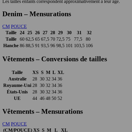
Les tailles enfants correspondent approximativement à leur âge.
Denim – Mensurations
CM
POUCE
Taille
24
25
26
27
28
29
30
31
32
Taille
60
62,5
65
67,5
70
72,5
75
77,5
80
Hanche
86
88,5
91
93,5
96
98,5
101
103,5
106
Vêtements – Conversions de tailles
Taille
XS
S
M
L
XL
Australie
28
30
32
34
36
Royaume-Uni
28
30
32
34
36
États-Unis
28
30
32
34
36
UE
44
46
48
50
52
Vêtements – Mensurations
CM
POUCE
(CM/POUCE)
XS
S
M
L
XL