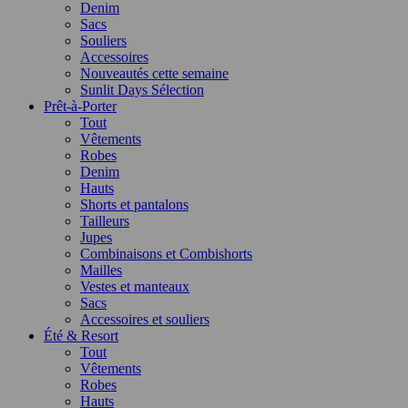
Denim
Sacs
Souliers
Accessoires
Nouveautés cette semaine
Sunlit Days Sélection
Prêt-à-Porter
Tout
Vêtements
Robes
Denim
Hauts
Shorts et pantalons
Tailleurs
Jupes
Combinaisons et Combishorts
Mailles
Vestes et manteaux
Sacs
Accessoires et souliers
Été & Resort
Tout
Vêtements
Robes
Hauts