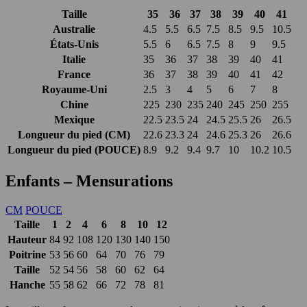
Taille
35
36
37
38
39
40
41
Australie
4.5
5.5
6.5
7.5
8.5
9.5
10.5
États-Unis
5.5
6
6.5
7.5
8
9
9.5
Italie
35
36
37
38
39
40
41
France
36
37
38
39
40
41
42
Royaume-Uni
2.5
3
4
5
6
7
8
Chine
225
230
235
240
245
250
255
Mexique
22.5
23.5
24
24.5
25.5
26
26.5
Longueur du pied (CM)
22.6
23.3
24
24.6
25.3
26
26.6
Longueur du pied (POUCE)
8.9
9.2
9.4
9.7
10
10.2
10.5
Enfants – Mensurations
CM
POUCE
Taille
1
2
4
6
8
10
12
Hauteur
84
92
108
120
130
140
150
Poitrine
53
56
60
64
70
76
79
Taille
52
54
56
58
60
62
64
Hanche
55
58
62
66
72
78
81