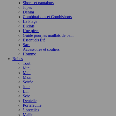
Shorts et pantalons
Jupes
Denim
Combinaisons et Combishorts
La Plage
Bikinis
Une pièce
Guide pour les maillots de bain
Essentiels Été
Sacs
Accessoires et souliers
Homme
Robes
Tout
Mini
Midi
Maxi
Soirée
Jour
Lin
Soie
Dentelle
Portefeuille
à bretelles
Maille