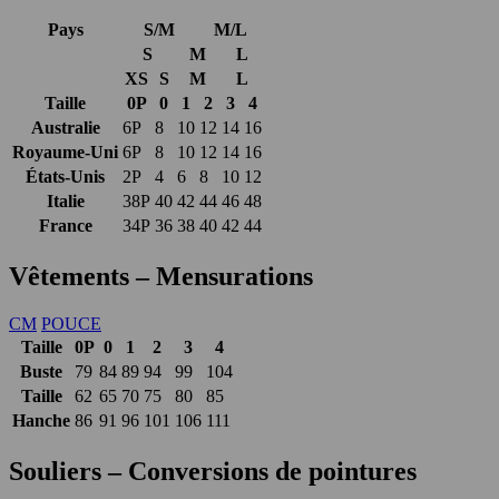
Pays
S/M
M/L
S
M
L
XS
S
M
L
Taille
0P
0
1
2
3
4
Australie
6P
8
10
12
14
16
Royaume-Uni
6P
8
10
12
14
16
États-Unis
2P
4
6
8
10
12
Italie
38P
40
42
44
46
48
France
34P
36
38
40
42
44
Vêtements – Mensurations
CM
POUCE
Taille
0P
0
1
2
3
4
Buste
79
84
89
94
99
104
Taille
62
65
70
75
80
85
Hanche
86
91
96
101
106
111
Souliers – Conversions de pointures