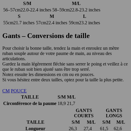
S/M
M/L
56–57cm
22.0-22.4 inches
58–59cm
22.8-23.2 inches
S
M
L
55cm
21.7 inches
57cm
22.4 inches
59cm
23.2 inches
Gants – Conversions de taille
Pour choisir la bonne taille, tendez la main et enroulez un mètre
ruban souple autour de votre paume de main, au niveau des
articulations.
Gardez la main légèrement fléchie sans serrer le poing et veillez à ce
que le ruban soit bien ajusté sans être trop serré.
Notez ensuite les dimensions en cm ou en pouces.
Si vous hésitez entre deux tailles, optez pour la taille la plus petite.
CM
POUCE
TAILLE
S/M
M/L
Circonférence de la paume
18,9
21,7
GANTS
GANTS
COURTS
LONGS
TAILLE
S/M
M/L
S/M
M/L
Longueur
26,3
27,4
61,5
62,6