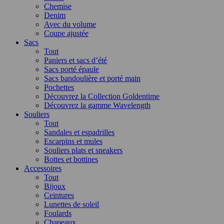
Chemise
Denim
Avec du volume
Coupe ajustée
Sacs
Tout
Paniers et sacs d’été
Sacs porté épaule
Sacs bandoulière et porté main
Pochettes
Découvrez la Collection Goldentime
Découvrez la gamme Wavelength
Souliers
Tout
Sandales et espadrilles
Escarpins et mules
Souliers plats et sneakers
Bottes et bottines
Accessoires
Tout
Bijoux
Ceintures
Lunettes de soleil
Foulards
Chapeaux