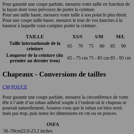
Pour garantir une coupe parfaite, mesurez votre taille en fonction de
la façon dont vous prévoyez de porter la ceinture.
Pour une taille haute, mesurez votre taille à son point le plus étroit.
Pour une coupe taille basse, mesurez le tour de vos hanches à la
hauteur à laquelle vous comptez porter la ceinture.
TAILLE
XS/S
S/M
M/L
Taille internationale de la
65
70
75
80
85
90
ceinture
Longueur de la ceinture (du
65 - 75 cm
75 - 85 cm
85 - 95 cm
premier au dernier trou)
Chapeaux - Conversions de tailles
CM
POUCE
Pour garantir une coupe parfaite, mesurez la circonférence de votre
tête à l’aide d’un ruban adhésif souple à l’endroit où le chapeau se
poserait naturellement. Assurez-vous que le ruban est bien serré,
mais pas trop, puis notez les dimensions en cm ou en pouces.
OSFA
56–59cm
22.0-23.2 inches