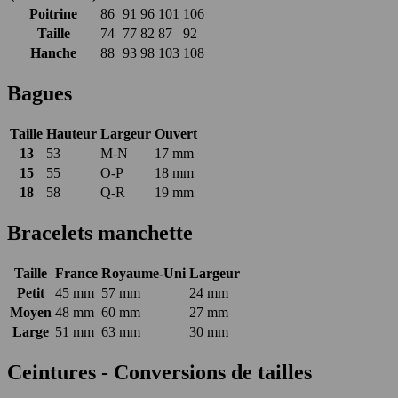
Poitrine
86
91
96
101
106
Taille
74
77
82
87
92
Hanche
88
93
98
103
108
Bagues
Taille
Hauteur
Largeur
Ouvert
13
53
M-N
17 mm
15
55
O-P
18 mm
18
58
Q-R
19 mm
Bracelets manchette
Taille
France
Royaume-Uni
Largeur
Petit
45 mm
57 mm
24 mm
Moyen
48 mm
60 mm
27 mm
Large
51 mm
63 mm
30 mm
Ceintures - Conversions de tailles