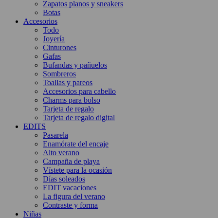
Zapatos planos y sneakers
Botas
Accesorios
Todo
Joyería
Cinturones
Gafas
Bufandas y pañuelos
Sombreros
Toallas y pareos
Accesorios para cabello
Charms para bolso
Tarjeta de regalo
Tarjeta de regalo digital
EDITS
Pasarela
Enamórate del encaje
Alto verano
Campaña de playa
Vístete para la ocasión
Días soleados
EDIT vacaciones
La figura del verano
Contraste y forma
Niñas