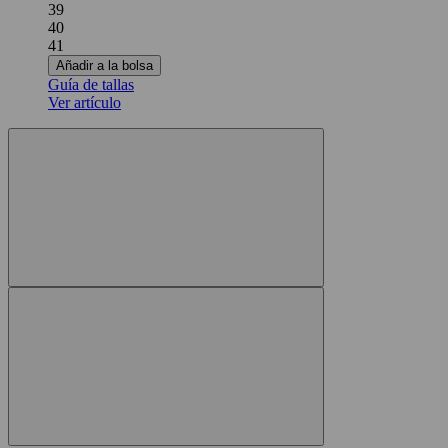
39
40
41
Añadir a la bolsa
Guía de tallas
Ver artículo