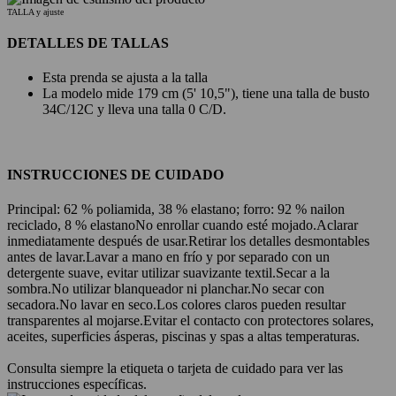
TALLA y ajuste
DETALLES DE TALLAS
Esta prenda se ajusta a la talla
La modelo mide 179 cm (5' 10,5"), tiene una talla de busto
34C/12C y lleva una talla 0 C/D.
INSTRUCCIONES DE CUIDADO
Principal: 62 % poliamida, 38 % elastano; forro: 92 % nailon
reciclado, 8 % elastano
No enrollar cuando esté mojado.
Aclarar
inmediatamente después de usar.
Retirar los detalles desmontables
antes de lavar.
Lavar a mano en frío y por separado con un
detergente suave, evitar utilizar suavizante textil.
Secar a la
sombra.
No utilizar blanqueador ni planchar.
No secar con
secadora.
No lavar en seco.
Los colores claros pueden resultar
transparentes al mojarse.
Evitar el contacto con protectores solares,
aceites, superficies ásperas, piscinas y spas a altas temperaturas.
Consulta siempre la etiqueta o tarjeta de cuidado para ver las
instrucciones específicas.