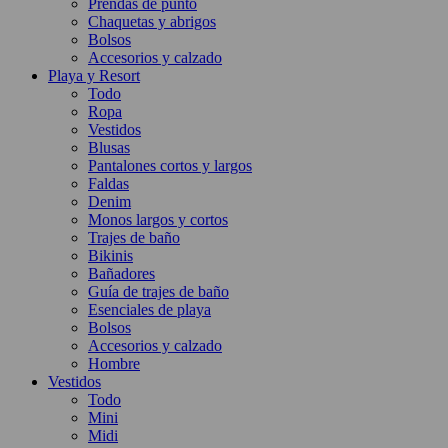
Prendas de punto
Chaquetas y abrigos
Bolsos
Accesorios y calzado
Playa y Resort
Todo
Ropa
Vestidos
Blusas
Pantalones cortos y largos
Faldas
Denim
Monos largos y cortos
Trajes de baño
Bikinis
Bañadores
Guía de trajes de baño
Esenciales de playa
Bolsos
Accesorios y calzado
Hombre
Vestidos
Todo
Mini
Midi