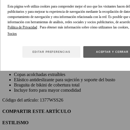
Esta página web utiliza cookies para comprender mejor el uso que los visitantes hacen del 
publicitarios y para mejorar tu experiencia de navegación mediante la recopilación de dato
DETALLES Y ESTILO
- paso
comportamiento de navegación y otra información relacionada con la red. Es posible que
activo
información con herramientas de análisis, redes sociales y socios publicitarios, de acuerd
DETALLES DEL ARTÍCULO
Política de Privacidad
. Para obtener más información sobre cómo utilizamos las cookies,
El bañador con eslabón ancho esenciales de playa en negro de
nuestra Colección Playa 2026 2026. Prenda de una pieza con cuello
halter, fruncido en todo el cuerpo y un detalle de eslabón en el
EDITAR PREFERENCIAS
ACEPTAR Y CERRAR
centro del busto.
Bañador con cuello halter
Detalle de eslabón ancho en el centro del busto
Copas acolchadas extraíbles
Elástico antideslizante para sujeción y soporte del busto
Braguita de bikini de cobertura total
Incluye forro para mayor comodidad
Código del artículo: 1377WSS26
COMPARTIR ESTE ARTÍCULO
ESTILISMO