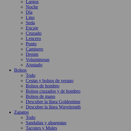
Largos
Noche
Día
Lino
Seda
Encaje
Cruzado
Lencero
Punto
Camisero
Denim
Voluminosas
Ajustado
Bolsos
Todo
Cestas y bolsos de verano
Bolsos de hombro
Bolsos cruzados y de hombro
Bolsos de mano
Descubre la línea Goldentime
Descubre la línea Wavelength
Zapatos
Todo
Sandalias y alpargatas
Tacones y Mules