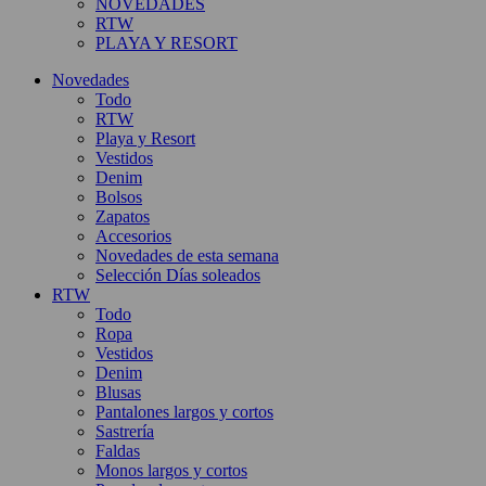
NOVEDADES
RTW
PLAYA Y RESORT
Novedades
Todo
RTW
Playa y Resort
Vestidos
Denim
Bolsos
Zapatos
Accesorios
Novedades de esta semana
Selección Días soleados
RTW
Todo
Ropa
Vestidos
Denim
Blusas
Pantalones largos y cortos
Sastrería
Faldas
Monos largos y cortos