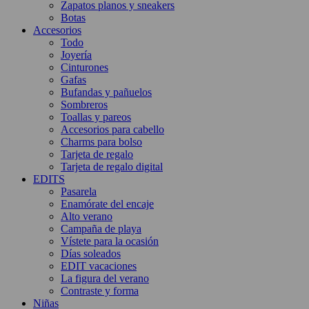
Zapatos planos y sneakers
Botas
Accesorios
Todo
Joyería
Cinturones
Gafas
Bufandas y pañuelos
Sombreros
Toallas y pareos
Accesorios para cabello
Charms para bolso
Tarjeta de regalo
Tarjeta de regalo digital
EDITS
Pasarela
Enamórate del encaje
Alto verano
Campaña de playa
Vístete para la ocasión
Días soleados
EDIT vacaciones
La figura del verano
Contraste y forma
Niñas