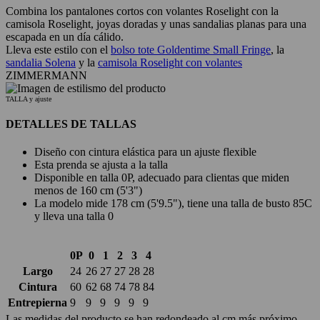
Combina los pantalones cortos con volantes Roselight con la
camisola Roselight, joyas doradas y unas sandalias planas para una
escapada en un día cálido.
Lleva este estilo con el
bolso tote Goldentime Small Fringe
, la
sandalia Solena
y la
camisola Roselight con volantes
ZIMMERMANN
TALLA y ajuste
DETALLES DE TALLAS
Diseño con cintura elástica para un ajuste flexible
Esta prenda se ajusta a la talla
Disponible en talla 0P, adecuado para clientas que miden
menos de 160 cm (5'3")
La modelo mide 178 cm (5'9.5"), tiene una talla de busto 85C
y lleva una talla 0
0P
0
1
2
3
4
Largo
24
26
27
27
28
28
Cintura
60
62
68
74
78
84
Entrepierna
9
9
9
9
9
9
Las medidas del producto se han redondeado al cm más próximo