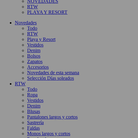
NOVEDADES
RTW
PLAYA Y RESORT
Novedades
Todo
RTW
Playa y Resort
Vestidos
Denim
Bolsos
Zapatos
Accesorios
Novedades de esta semana
Selección Días soleados
RTW
Todo
Ropa
Vestidos
Denim
Blusas
Pantalones largos y cortos
Sastrería
Faldas
Monos largos y cortos