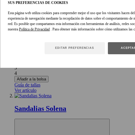
SUS PREFERENCIAS DE COOKIES
Esta página web utiliza cookies para comprender mejor el uso que los visitantes hacen del s
experiencia de navegación mediante la recopilación de datos sobre el comportamiento de n
red. Es posible que compartamos esta información con herramientas de análisis, redes soci
595 €
nuestra
Política de Privacidad
. Para obtener más información sobre cómo utilizamos las 
0P
0P
EDITAR PREFERENCIAS
ACEPTA
0
1
2
3
4
Añadir a la bolsa
Guía de tallas
Ver artículo
Sandalias Solena