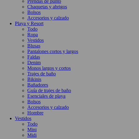
Prendas de punto
Chaquetas y abrigos
Bolsos
Accesorios y calzado
Playa y Resort
Todo
Ropa
Vestidos
Blusas
Pantalones cortos y largos
Faldas
Denim
Monos largos y cortos
Trajes de baño
Bikinis
Bañadores
Guía de trajes de baño
Esenciales de playa
Bolsos
Accesorios y calzado
Hombre
Vestidos
Todo
Mini
Midi