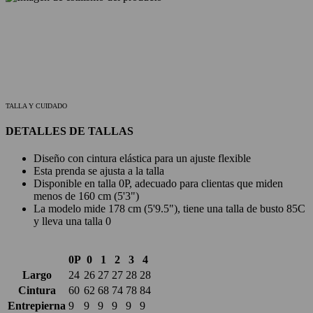
TALLA Y CUIDADO
DETALLES DE TALLAS
Diseño con cintura elástica para un ajuste flexible
Esta prenda se ajusta a la talla
Disponible en talla 0P, adecuado para clientas que miden
menos de 160 cm (5'3")
La modelo mide 178 cm (5'9.5"), tiene una talla de busto 85C
y lleva una talla 0
0P
0
1
2
3
4
Largo
24
26
27
27
28
28
Cintura
60
62
68
74
78
84
Entrepierna
9
9
9
9
9
9