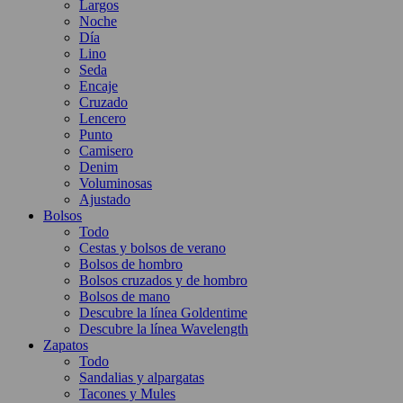
Largos
Noche
Día
Lino
Seda
Encaje
Cruzado
Lencero
Punto
Camisero
Denim
Voluminosas
Ajustado
Bolsos
Todo
Cestas y bolsos de verano
Bolsos de hombro
Bolsos cruzados y de hombro
Bolsos de mano
Descubre la línea Goldentime
Descubre la línea Wavelength
Zapatos
Todo
Sandalias y alpargatas
Tacones y Mules