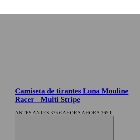
Camiseta de tirantes Luna Mouline
Racer
- Multi Stripe
375 €
265 €