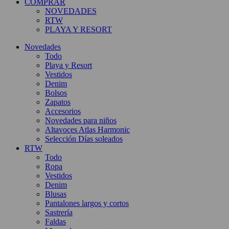
COMPRAR
NOVEDADES
RTW
PLAYA Y RESORT
Novedades
Todo
Playa y Resort
Vestidos
Denim
Bolsos
Zapatos
Accesorios
Novedades para niños
Altavoces Atlas Harmonic
Selección Días soleados
RTW
Todo
Ropa
Vestidos
Denim
Blusas
Pantalones largos y cortos
Sastrería
Faldas