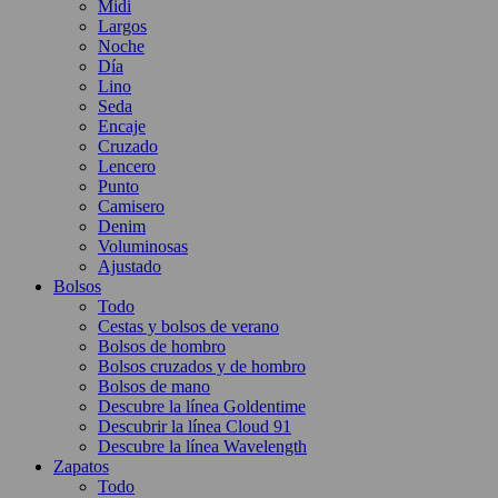
Midi
Largos
Noche
Día
Lino
Seda
Encaje
Cruzado
Lencero
Punto
Camisero
Denim
Voluminosas
Ajustado
Bolsos
Todo
Cestas y bolsos de verano
Bolsos de hombro
Bolsos cruzados y de hombro
Bolsos de mano
Descubre la línea Goldentime
Descubrir la línea Cloud 91
Descubre la línea Wavelength
Zapatos
Todo