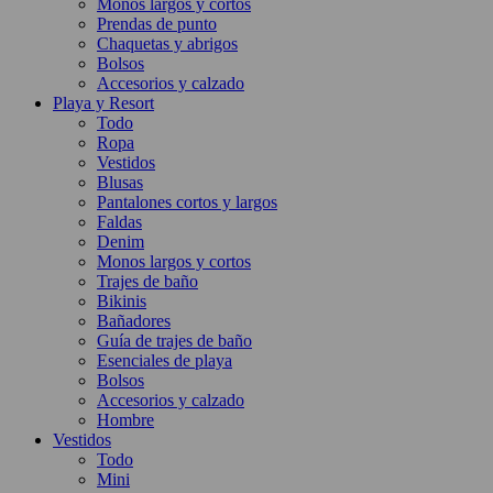
Monos largos y cortos
Prendas de punto
Chaquetas y abrigos
Bolsos
Accesorios y calzado
Playa y Resort
Todo
Ropa
Vestidos
Blusas
Pantalones cortos y largos
Faldas
Denim
Monos largos y cortos
Trajes de baño
Bikinis
Bañadores
Guía de trajes de baño
Esenciales de playa
Bolsos
Accesorios y calzado
Hombre
Vestidos
Todo
Mini