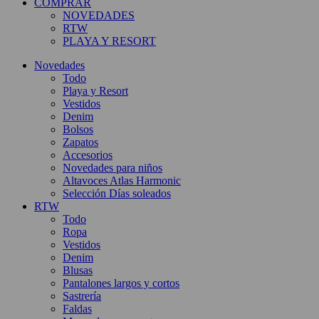
COMPRAR
NOVEDADES
RTW
PLAYA Y RESORT
Novedades
Todo
Playa y Resort
Vestidos
Denim
Bolsos
Zapatos
Accesorios
Novedades para niños
Altavoces Atlas Harmonic
Selección Días soleados
RTW
Todo
Ropa
Vestidos
Denim
Blusas
Pantalones largos y cortos
Sastrería
Faldas