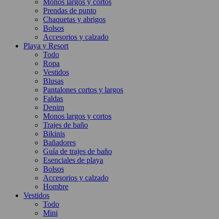
Monos largos y cortos
Prendas de punto
Chaquetas y abrigos
Bolsos
Accesorios y calzado
Playa y Resort
Todo
Ropa
Vestidos
Blusas
Pantalones cortos y largos
Faldas
Denim
Monos largos y cortos
Trajes de baño
Bikinis
Bañadores
Guía de trajes de baño
Esenciales de playa
Bolsos
Accesorios y calzado
Hombre
Vestidos
Todo
Mini