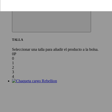
TALLA
Seleccionar una talla para añadir el producto a la bolsa.
0P
0
1
2
3
4