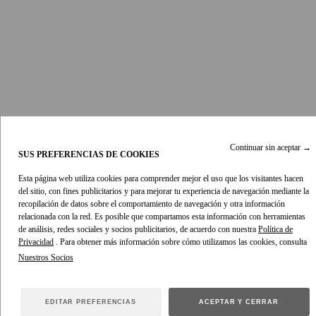
Pasarela
Chaqueta utilitaria tejana Luna
-
Harbour Blue
Continuar sin aceptar
→
SUS PREFERENCIAS DE COOKIES
1475 €
1035 €
Esta página web utiliza cookies para comprender mejor el uso que los visitantes hacen
del sitio, con fines publicitarios y para mejorar tu experiencia de navegación mediante la
recopilación de datos sobre el comportamiento de navegación y otra información
relacionada con la red. Es posible que compartamos esta información con herramientas
de análisis, redes sociales y socios publicitarios, de acuerdo con nuestra
Política de
Privacidad
. Para obtener más información sobre cómo utilizamos las cookies, consulta
EDITAR PREFERENCIAS
ACEPTAR Y CERRAR