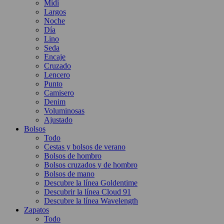
Midi
Largos
Noche
Día
Lino
Seda
Encaje
Cruzado
Lencero
Punto
Camisero
Denim
Voluminosas
Ajustado
Bolsos
Todo
Cestas y bolsos de verano
Bolsos de hombro
Bolsos cruzados y de hombro
Bolsos de mano
Descubre la línea Goldentime
Descubrir la línea Cloud 91
Descubre la línea Wavelength
Zapatos
Todo