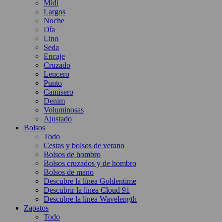
Midi
Largos
Noche
Día
Lino
Seda
Encaje
Cruzado
Lencero
Punto
Camisero
Denim
Voluminosas
Ajustado
Bolsos
Todo
Cestas y bolsos de verano
Bolsos de hombro
Bolsos cruzados y de hombro
Bolsos de mano
Descubre la línea Goldentime
Descubrir la línea Cloud 91
Descubre la línea Wavelength
Zapatos
Todo