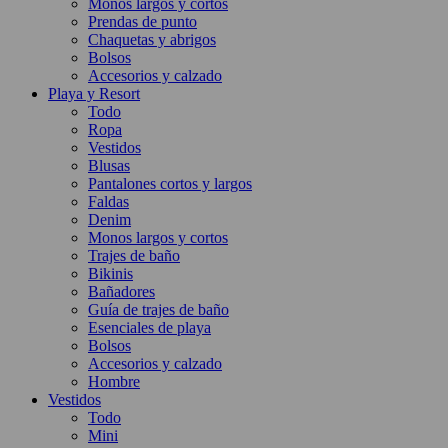
Monos largos y cortos
Prendas de punto
Chaquetas y abrigos
Bolsos
Accesorios y calzado
Playa y Resort
Todo
Ropa
Vestidos
Blusas
Pantalones cortos y largos
Faldas
Denim
Monos largos y cortos
Trajes de baño
Bikinis
Bañadores
Guía de trajes de baño
Esenciales de playa
Bolsos
Accesorios y calzado
Hombre
Vestidos
Todo
Mini