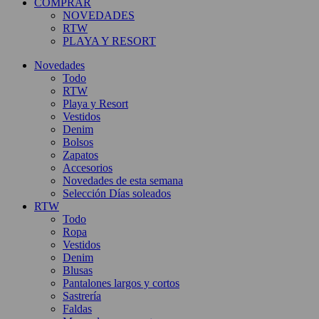
COMPRAR
NOVEDADES
RTW
PLAYA Y RESORT
Novedades
Todo
RTW
Playa y Resort
Vestidos
Denim
Bolsos
Zapatos
Accesorios
Novedades de esta semana
Selección Días soleados
RTW
Todo
Ropa
Vestidos
Denim
Blusas
Pantalones largos y cortos
Sastrería
Faldas