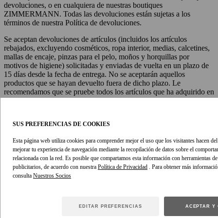
devoluciones, o en cualquiera de nuestras boutiques
ZIMMERMANN. Todas las devoluciones están sujetas a los
términos de nuestra Política de devoluciones.
Se aceptan devoluciones de artículos (incluidos los artículos
rebajados, excluyendo cosméticos, ropa interior, medias, calcetines,
mallas de encaje, pinzas para el pelo, moños y horquillas por
motivos de higiene) solicitadas y enviadas de vuelta en un plazo de
15 días desde la fecha de entrega. No se aceptarán aquellos
productos que se hayan devuelto fuera de dicho plazo. Le
recomendamos que se pruebe todos los artículos que ha adquirido en
cuanto los reciba para asegurarse de tener tiempo suficiente para
hacer una devolución en caso de ser necesario.
SUS PREFERENCIAS DE COOKIES
Ver Política de devoluciones
Esta página web utiliza cookies para comprender mejor el uso que los visitantes hacen del s
mejorar tu experiencia de navegación mediante la recopilación de datos sobre el comport
Aparece en
relacionada con la red. Es posible que compartamos esta información con herramientas de a
publicitarios, de acuerdo con nuestra
Política de Privacidad
. Para obtener más informació
consulta
COLECCIÓN RTW PRIMAVERA 2026
EDITAR PREFERENCIAS
ACEPTAR Y
COLECCIÓN RTW PRIMAVERA 2026