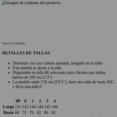
TALLA Y CUIDADO
DETALLES DE TALLAS
Diseñado con una cintura ajustada, holgado en la falda
Esta prenda se ajusta a la talla
Disponible en talla 0P, adecuado para clientas que miden
menos de 160 cm (5'3")
La modelo mide 178 cm (5'9.5"), tiene una talla de busto 85C
y lleva una talla 0
0P
0
1
2
3
4
Largo
131
143
144
144
145
146
Busto
68
72
76
82
86
92