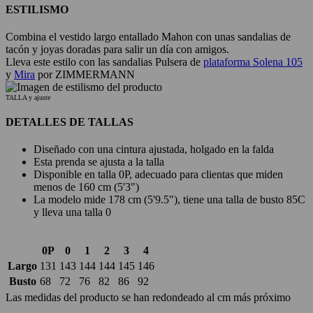
ESTILISMO
Combina el vestido largo entallado Mahon con unas sandalias de
tacón y joyas doradas para salir un día con amigos.
Lleva este estilo con las sandalias Pulsera de
plataforma Solena 105
y
Mira
por ZIMMERMANN
TALLA y ajuste
DETALLES DE TALLAS
Diseñado con una cintura ajustada, holgado en la falda
Esta prenda se ajusta a la talla
Disponible en talla 0P, adecuado para clientas que miden
menos de 160 cm (5'3")
La modelo mide 178 cm (5'9.5"), tiene una talla de busto 85C
y lleva una talla 0
0P
0
1
2
3
4
Largo
131
143
144
144
145
146
Busto
68
72
76
82
86
92
Las medidas del producto se han redondeado al cm más próximo