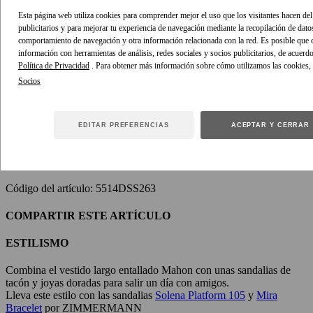
Vestido largo entallado Mahon en paisley azul oscuro de nuestra
Esta página web utiliza cookies para comprender mejor el uso que los visitantes hacen del 
Colección Playa 2026. Vestido largo de seda habotai con cuello
publicitarios y para mejorar tu experiencia de navegación mediante la recopilación de dato
redondo, cintura ajustada y cierre de cremallera invisible en el centro
comportamiento de navegación y otra información relacionada con la red. Es posible que
de la espalda, rematado con aberturas en la parte delantera de la
información con herramientas de análisis, redes sociales y socios publicitarios, de acuerd
falda y fruncido voluminoso por toda la prenda.
Política de Privacidad
. Para obtener más información sobre cómo utilizamos las cookies,
Tejido de seda habotai
Vestido largo sin mangas
Cintura estructurada y ajustada
Cuerpo con espalda fruncida y cremallera invisible
EDITAR PREFERENCIAS
ACEPTAR Y CERRAR
Aberturas en la parte delantera de la falda
Forro parcial
Incluye estampado posicional
Código del artículo: 5514DSS263
COMPARTIR ESTE ARTÍCULO
ESTILISMO
Combina el vestido largo entallado Mahon con unas sandalias de
tacón y joyas doradas para salir un día con amigos.
Lleva este estilo con las sandalias
Solena Platform 105
y
Mira
Bracelet
por ZIMMERMANN