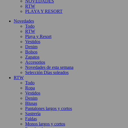
NOVEDADES
RTW
PLAYA Y RESORT
Novedades
Todo
RTW
Playa y Resort
Vestidos
Denim
Bolsos
Zapatos
Accesorios
Novedades de esta semana
Selección Días soleados
RTW
Todo
Ropa
Vestidos
Denim
Blusas
Pantalones largos y cortos
Sastrería
Faldas
Monos largos y cortos