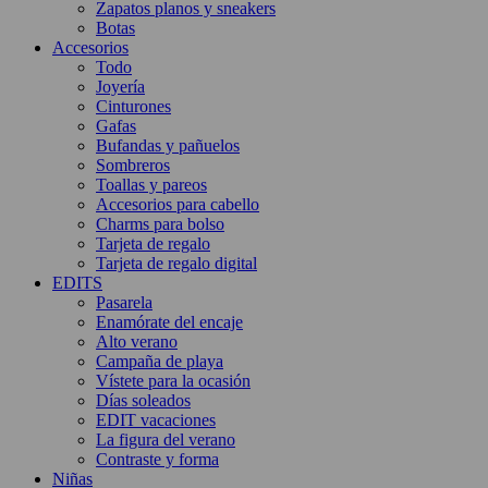
Zapatos planos y sneakers
Botas
Accesorios
Todo
Joyería
Cinturones
Gafas
Bufandas y pañuelos
Sombreros
Toallas y pareos
Accesorios para cabello
Charms para bolso
Tarjeta de regalo
Tarjeta de regalo digital
EDITS
Pasarela
Enamórate del encaje
Alto verano
Campaña de playa
Vístete para la ocasión
Días soleados
EDIT vacaciones
La figura del verano
Contraste y forma
Niñas