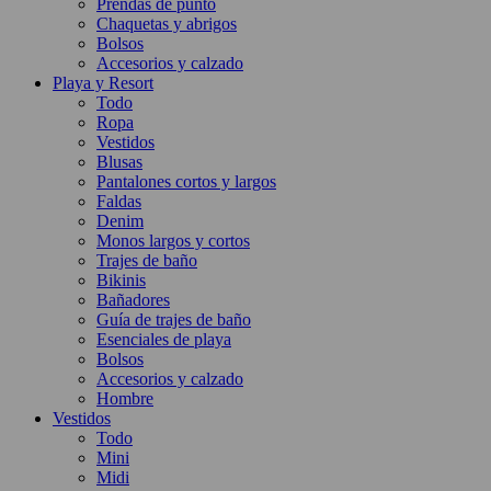
Prendas de punto
Chaquetas y abrigos
Bolsos
Accesorios y calzado
Playa y Resort
Todo
Ropa
Vestidos
Blusas
Pantalones cortos y largos
Faldas
Denim
Monos largos y cortos
Trajes de baño
Bikinis
Bañadores
Guía de trajes de baño
Esenciales de playa
Bolsos
Accesorios y calzado
Hombre
Vestidos
Todo
Mini
Midi