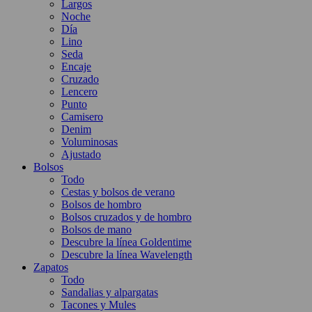
Largos
Noche
Día
Lino
Seda
Encaje
Cruzado
Lencero
Punto
Camisero
Denim
Voluminosas
Ajustado
Bolsos
Todo
Cestas y bolsos de verano
Bolsos de hombro
Bolsos cruzados y de hombro
Bolsos de mano
Descubre la línea Goldentime
Descubre la línea Wavelength
Zapatos
Todo
Sandalias y alpargatas
Tacones y Mules