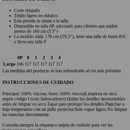
Corte relajado
Tejido ligero no elástico
Esta prenda se ajusta a la talla
Disponible en talla 0P, adecuado para clientas que miden
menos de 160 cm (5'3")
La modelo mide 178 cm (5'9.5"), tiene una talla de busto 85C
y lleva una talla 0
0P
0
1
2
3
4
Largo
106
117
117
117
117
117
Las medidas del producto se han redondeado al cm más próximo
INSTRUCCIONES DE CUIDADO
Principal: 100% viscosa; forro: 100% viscosa
Limpieza en seco
según código f (solo hidrocarburo).
Quitar los detalles desmontables
antes de limpiar en seco.
Tapar para proteger los detalles.
Planchar a
baja temperatura con un paño protector.
Solo vapor ligero.
No limpiar
las manchas directamente.
Consulta siempre la etiqueta o tarjeta de cuidado para ver las