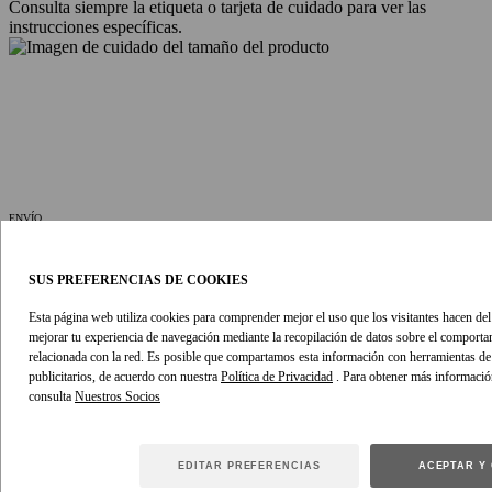
Consulta siempre la etiqueta o tarjeta de cuidado para ver las
instrucciones específicas.
ENVÍO
ENVÍO
SUS PREFERENCIAS DE COOKIES
Todos los pedidos realizados de lunes a viernes se envían en 24
Esta página web utiliza cookies para comprender mejor el uso que los visitantes hacen del s
horas. Los envíos metropolitanos llegarán en un plazo de 2-3 días
mejorar tu experiencia de navegación mediante la recopilación de datos sobre el comport
laborables, los envíos regionales e internacionales pueden tardar 1-2
relacionada con la red. Es posible que compartamos esta información con herramientas de a
días laborables adicionales. Durante los periodos de rebajas,
publicitarios, de acuerdo con nuestra
Política de Privacidad
. Para obtener más informació
necesitaremos 1-2 días más para procesar tu pedido.
consulta
Ver Política de Envío
DEVOLUCIONES
EDITAR PREFERENCIAS
ACEPTAR Y