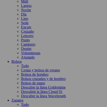
Midi
Largos
Noche
Día
Lino
Seda
Encaje
Cruzado
Lencero
Punto
Camisero
Denim
Voluminosas
Ajustado
Bolsos
Todo
Cestas y bolsos de verano
Bolsos de hombro
Bolsos cruzados y de hombro
Bolsos de mano
Descubre la línea Goldentime
Descubrir la línea Cloud 91
Descubre la línea Wavelength
Zapatos
Todo