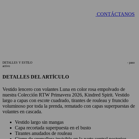
CONTÁCTANOS
DETALLES Y ESTILO
- paso
activo
DETALLES DEL ARTÍCULO
Vestido lencero con volantes Luna en color rosa empolvado de
nuestra Colección RTW Primavera 2026, Kindred Spirit. Vestido
largo a capas con escote cuadrado, tirantes de rouleau y fruncido
voluminoso por toda la prenda, rematado con capas superpuestas de
volantes en cascada.
Vestido largo sin mangas
Capa recortada superpuesta en el busto
Tirantes anudados de rouleau
Cierre de cremallera invisible en la parte central posterior