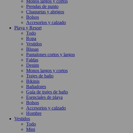
Monos largos y cortos
Prendas de punto
Chaquetas y abrigos
Bolsos
Accesorios y calzado
Playa y Resort
Todo
Ropa
Vestidos
Blusas
Pantalones cortos y largos
Faldas
Denim
Monos largos y cortos
Trajes de baño
Bikinis
Bañadores
Guía de trajes de baño
Esenciales de playa
Bolsos
Accesorios y calzado
Hombre
Vestidos
Todo
Mini