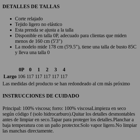
DETALLES DE TALLAS
Corte relajado
Tejido ligero no elástico
Esta prenda se ajusta a la talla
Disponible en talla 0P, adecuado para clientas que miden
menos de 160 cm (5'3")
La modelo mide 178 cm (5'9.5"), tiene una talla de busto 85C
y lleva una talla 0
0P
0
1
2
3
4
Largo
106
117
117
117
117
117
Las medidas del producto se han redondeado al cm más próximo
INSTRUCCIONES DE CUIDADO
Principal: 100% viscosa; forro: 100% viscosa
Limpieza en seco
según código f (solo hidrocarburo).
Quitar los detalles desmontables
antes de limpiar en seco.
Tapar para proteger los detalles.
Planchar a
baja temperatura con un paño protector.
Solo vapor ligero.
No limpiar
las manchas directamente.