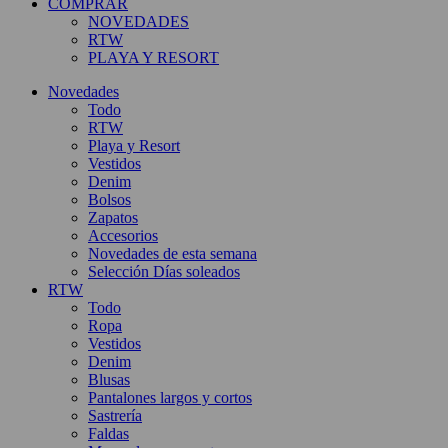
COMPRAR
NOVEDADES
RTW
PLAYA Y RESORT
Novedades
Todo
RTW
Playa y Resort
Vestidos
Denim
Bolsos
Zapatos
Accesorios
Novedades de esta semana
Selección Días soleados
RTW
Todo
Ropa
Vestidos
Denim
Blusas
Pantalones largos y cortos
Sastrería
Faldas