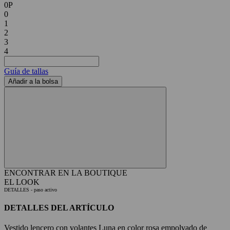
0P
0
1
2
3
4
Guía de tallas
Añadir a la bolsa
ENCONTRAR EN LA BOUTIQUE
EL LOOK
DETALLES
- paso activo
DETALLES DEL ARTÍCULO
Vestido lencero con volantes Luna en color rosa empolvado de