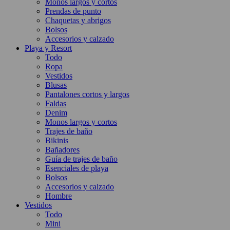
Monos largos y cortos
Prendas de punto
Chaquetas y abrigos
Bolsos
Accesorios y calzado
Playa y Resort
Todo
Ropa
Vestidos
Blusas
Pantalones cortos y largos
Faldas
Denim
Monos largos y cortos
Trajes de baño
Bikinis
Bañadores
Guía de trajes de baño
Esenciales de playa
Bolsos
Accesorios y calzado
Hombre
Vestidos
Todo
Mini