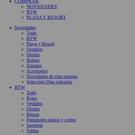
COMPRAR
NOVEDADES
RTW
PLAYA Y RESORT
Novedades
Todo
RTW
Playa y Resort
Vestidos
Denim
Bolsos
Zapatos
Accesorios
Novedades de esta semana
Selección Días soleados
RTW
Todo
Ropa
Vestidos
Denim
Blusas
Pantalones largos y cortos
Sastrería
Faldas