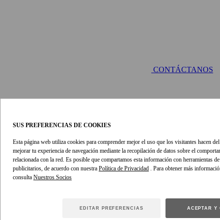
CONTÁCTANOS
SUS PREFERENCIAS DE COOKIES
Esta página web utiliza cookies para comprender mejor el uso que los visitantes hacen del s
DETALLES Y ESTILO
- paso
mejorar tu experiencia de navegación mediante la recopilación de datos sobre el comport
activo
relacionada con la red. Es posible que compartamos esta información con herramientas de a
DETALLES DEL ARTÍCULO
publicitarios, de acuerdo con nuestra
Política de Privacidad
. Para obtener más informació
consulta
El vestido maxi con abanico Luna de flores de uniones de nuestra
colección Primavera 2026 , Kindred Spirit. vestido con cuello
asimétrico , cierre de cremallera invisible y volantes a capas .
EDITAR PREFERENCIAS
ACEPTAR Y