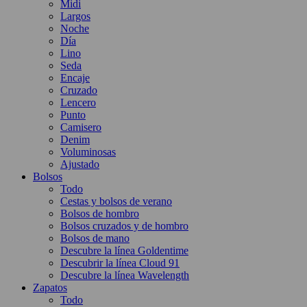
Midi
Largos
Noche
Día
Lino
Seda
Encaje
Cruzado
Lencero
Punto
Camisero
Denim
Voluminosas
Ajustado
Bolsos
Todo
Cestas y bolsos de verano
Bolsos de hombro
Bolsos cruzados y de hombro
Bolsos de mano
Descubre la línea Goldentime
Descubrir la línea Cloud 91
Descubre la línea Wavelength
Zapatos
Todo