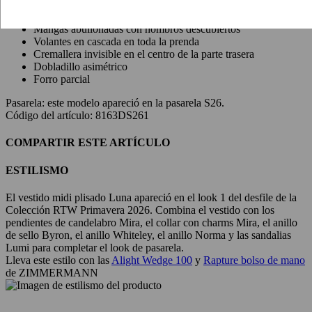
Sin espalda vestido largo
Tirantes halter de rouleau con cadena ajustable
Mangas abullonadas con hombros descubiertos
Volantes en cascada en toda la prenda
Cremallera invisible en el centro de la parte trasera
Dobladillo asimétrico
Forro parcial
Pasarela:
este modelo apareció en la pasarela S26.
Código del artículo: 8163DS261
COMPARTIR ESTE ARTÍCULO
ESTILISMO
El vestido midi plisado Luna apareció en el look 1 del desfile de la
Colección RTW Primavera 2026. Combina el vestido con los
pendientes de candelabro Mira, el collar con charms Mira, el anillo
de sello Byron, el anillo Whiteley, el anillo Norma y las sandalias
Lumi para completar el look de pasarela.
Lleva este estilo con las
Alight Wedge 100
y
Rapture bolso de mano
de ZIMMERMANN