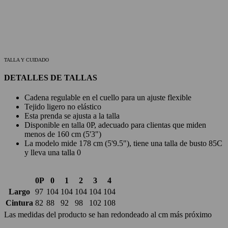
TALLA Y CUIDADO
DETALLES DE TALLAS
Cadena regulable en el cuello para un ajuste flexible
Tejido ligero no elástico
Esta prenda se ajusta a la talla
Disponible en talla 0P, adecuado para clientas que miden
menos de 160 cm (5'3")
La modelo mide 178 cm (5'9.5"), tiene una talla de busto 85C
y lleva una talla 0
0P
0
1
2
3
4
Largo
97
104
104
104
104
104
Cintura
82
88
92
98
102
108
Las medidas del producto se han redondeado al cm más próximo