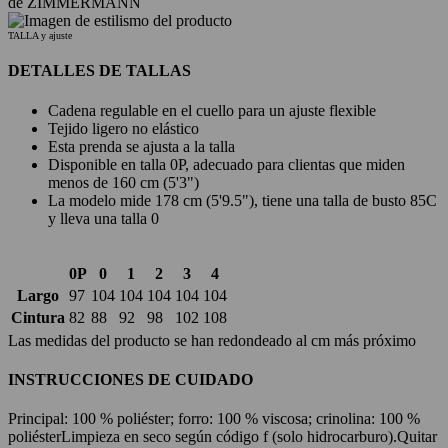
de ZIMMERMANN
TALLA y ajuste
DETALLES DE TALLAS
Cadena regulable en el cuello para un ajuste flexible
Tejido ligero no elástico
Esta prenda se ajusta a la talla
Disponible en talla 0P, adecuado para clientas que miden
menos de 160 cm (5'3")
La modelo mide 178 cm (5'9.5"), tiene una talla de busto 85C
y lleva una talla 0
0P
0
1
2
3
4
Largo
97
104
104
104
104
104
Cintura
82
88
92
98
102
108
Las medidas del producto se han redondeado al cm más próximo
INSTRUCCIONES DE CUIDADO
Principal: 100 % poliéster; forro: 100 % viscosa; crinolina: 100 %
poliéster
Limpieza en seco según código f (solo hidrocarburo).
Quitar