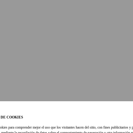
 DE COOKIES
okies para comprender mejor el uso que los visitantes hacen del sitio, con fines publicitarios y 
 mediante la recopilación de datos sobre el comportamiento de navegación y otra información re