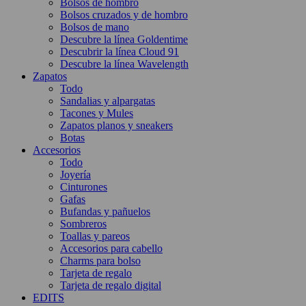
Bolsos de hombro
Bolsos cruzados y de hombro
Bolsos de mano
Descubre la línea Goldentime
Descubrir la línea Cloud 91
Descubre la línea Wavelength
Zapatos
Todo
Sandalias y alpargatas
Tacones y Mules
Zapatos planos y sneakers
Botas
Accesorios
Todo
Joyería
Cinturones
Gafas
Bufandas y pañuelos
Sombreros
Toallas y pareos
Accesorios para cabello
Charms para bolso
Tarjeta de regalo
Tarjeta de regalo digital
EDITS