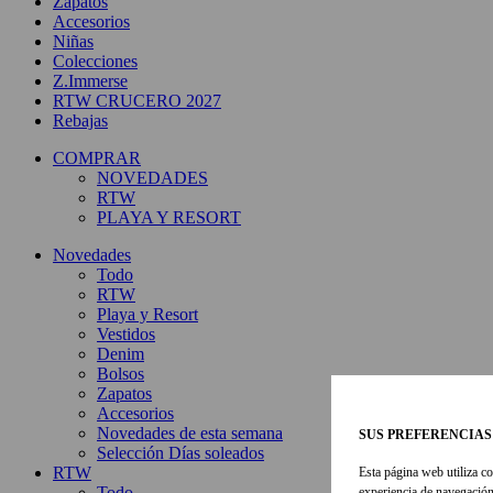
Zapatos
Accesorios
Niñas
Colecciones
Z.Immerse
RTW CRUCERO 2027
Rebajas
COMPRAR
NOVEDADES
RTW
PLAYA Y RESORT
Novedades
Todo
RTW
Playa y Resort
Vestidos
Denim
Bolsos
Zapatos
Accesorios
Novedades de esta semana
SUS PREFERENCIAS
Selección Días soleados
RTW
Esta página web utiliza co
Todo
experiencia de navegación