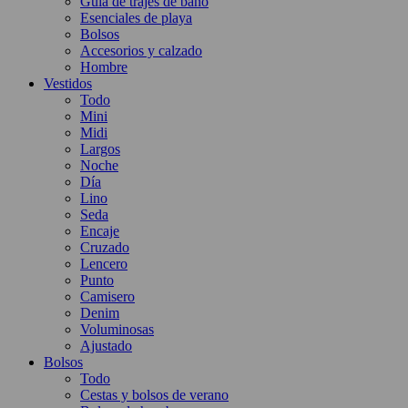
Guía de trajes de baño
Esenciales de playa
Bolsos
Accesorios y calzado
Hombre
Vestidos
Todo
Mini
Midi
Largos
Noche
Día
Lino
Seda
Encaje
Cruzado
Lencero
Punto
Camisero
Denim
Voluminosas
Ajustado
Bolsos
Todo
Cestas y bolsos de verano