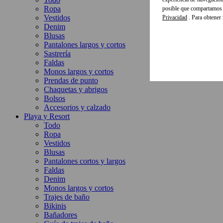
Ropa
posible que compartamos e
Vestidos
Privacidad
. Para obtener
Denim
Blusas
Pantalones largos y cortos
Sastrería
Faldas
Monos largos y cortos
Prendas de punto
Chaquetas y abrigos
Bolsos
Accesorios y calzado
Playa y Resort
Todo
Ropa
Vestidos
Blusas
Pantalones cortos y largos
Faldas
Denim
Monos largos y cortos
Trajes de baño
Bikinis
Bañadores