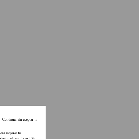
Continuar sin aceptar
→
para mejorar tu
lacionada con la red. Es