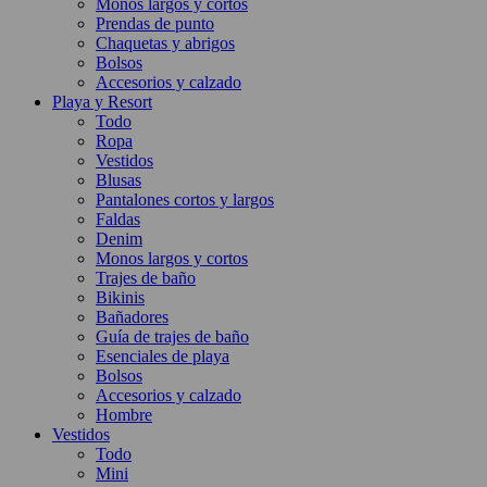
Monos largos y cortos
Prendas de punto
Chaquetas y abrigos
Bolsos
Accesorios y calzado
Playa y Resort
Todo
Ropa
Vestidos
Blusas
Pantalones cortos y largos
Faldas
Denim
Monos largos y cortos
Trajes de baño
Bikinis
Bañadores
Guía de trajes de baño
Esenciales de playa
Bolsos
Accesorios y calzado
Hombre
Vestidos
Todo
Mini