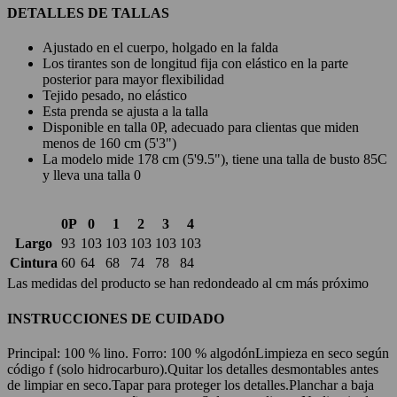
DETALLES DE TALLAS
Ajustado en el cuerpo, holgado en la falda
Los tirantes son de longitud fija con elástico en la parte
posterior para mayor flexibilidad
Tejido pesado, no elástico
Esta prenda se ajusta a la talla
Disponible en talla 0P, adecuado para clientas que miden
menos de 160 cm (5'3")
La modelo mide 178 cm (5'9.5"), tiene una talla de busto 85C
y lleva una talla 0
0P
0
1
2
3
4
Largo
93
103
103
103
103
103
Cintura
60
64
68
74
78
84
Las medidas del producto se han redondeado al cm más próximo
INSTRUCCIONES DE CUIDADO
Principal: 100 % lino. Forro: 100 % algodón
Limpieza en seco según
código f (solo hidrocarburo).
Quitar los detalles desmontables antes
de limpiar en seco.
Tapar para proteger los detalles.
Planchar a baja