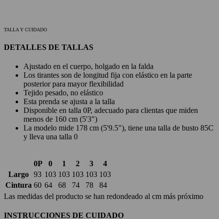
TALLA Y CUIDADO
DETALLES DE TALLAS
Ajustado en el cuerpo, holgado en la falda
Los tirantes son de longitud fija con elástico en la parte
posterior para mayor flexibilidad
Tejido pesado, no elástico
Esta prenda se ajusta a la talla
Disponible en talla 0P, adecuado para clientas que miden
menos de 160 cm (5'3")
La modelo mide 178 cm (5'9.5"), tiene una talla de busto 85C
y lleva una talla 0
0P
0
1
2
3
4
Largo
93
103
103
103
103
103
Cintura
60
64
68
74
78
84
Las medidas del producto se han redondeado al cm más próximo
INSTRUCCIONES DE CUIDADO