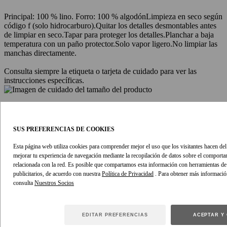
Principal: 100 % lino. Forro: 100 % algodón
Limpieza en seco según
código f (solo hidrocarburo).
Quitar los detalles desmontables antes
de limpiar en seco.
Tapar para proteger los detalles.
Planchar a baja
temperatura con un paño protector.
Solo vapor ligero.
No limpiar las
manchas directamente.
Consulta siempre la etiqueta o tarjeta de cuidado para ver las
instrucciones específicas.
SUS PREFERENCIAS DE COOKIES
Esta página web utiliza cookies para comprender mejor el uso que los visitantes hacen del s
mejorar tu experiencia de navegación mediante la recopilación de datos sobre el comport
relacionada con la red. Es posible que compartamos esta información con herramientas de a
ENVÍO
publicitarios, de acuerdo con nuestra
Política de Privacidad
. Para obtener más informació
consulta
ENVÍO
Todos los pedidos realizados de lunes a viernes se envían en 24
horas. Los envíos metropolitanos llegarán en un plazo de 2-3 días
EDITAR PREFERENCIAS
ACEPTAR Y
laborables, los envíos regionales e internacionales pueden tardar 1-2