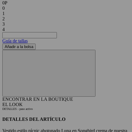
0P
0
1
2
3
4
Guía de tallas
Añadir a la bolsa
ENCONTRAR EN LA BOUTIQUE
EL LOOK
DETALLES
- paso activo
DETALLES DEL ARTÍCULO
Vestido estilo pícnic abotonado Luna en Songbird crema de nuestra