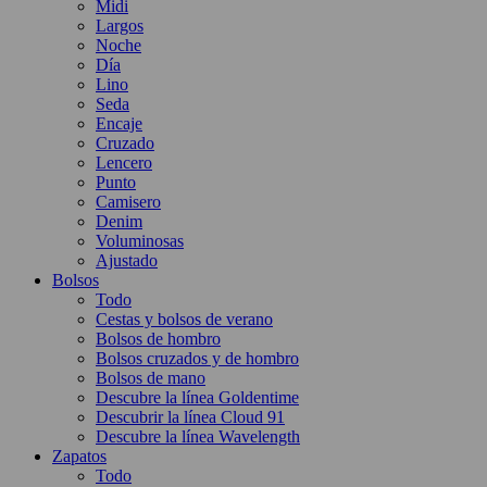
Midi
Largos
Noche
Día
Lino
Seda
Encaje
Cruzado
Lencero
Punto
Camisero
Denim
Voluminosas
Ajustado
Bolsos
Todo
Cestas y bolsos de verano
Bolsos de hombro
Bolsos cruzados y de hombro
Bolsos de mano
Descubre la línea Goldentime
Descubrir la línea Cloud 91
Descubre la línea Wavelength
Zapatos
Todo