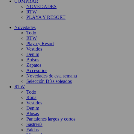
COMPRAR
NOVEDADES
RTW
PLAYA Y RESORT
Novedades
Todo
RTW
Playa y Resort
Vestidos
Denim
Bolsos
Zapatos
Accesorios
Novedades de esta semana
Selección Días soleados
RTW
Todo
Ropa
Vestidos
Denim
Blusas
Pantalones largos y cortos
Sastrería
Faldas