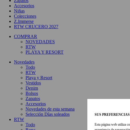
Zapatos
Accesorios
Niñas
Colecciones
Z.Immerse
RTW CRUCERO 2027
COMPRAR
NOVEDADES
RTW
PLAYA Y RESORT
Novedades
Todo
RTW
Playa y Resort
Vestidos
Denim
Bolsos
Zapatos
Accesorios
Novedades de esta semana
Selección Días soleados
SUS PREFERENCIAS
RTW
Todo
Esta página web utiliza co
Ropa
experiencia de navegación