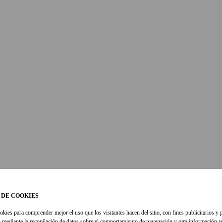
 DE COOKIES
okies para comprender mejor el uso que los visitantes hacen del sitio, con fines publicitarios y 
 mediante la recopilación de datos sobre el comportamiento de navegación y otra información re