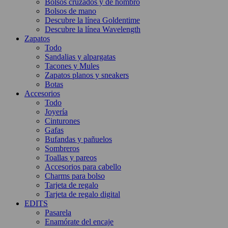
Bolsos cruzados y de hombro
Bolsos de mano
Descubre la línea Goldentime
Descubre la línea Wavelength
Zapatos
Todo
Sandalias y alpargatas
Tacones y Mules
Zapatos planos y sneakers
Botas
Accesorios
Todo
Joyería
Cinturones
Gafas
Bufandas y pañuelos
Sombreros
Toallas y pareos
Accesorios para cabello
Charms para bolso
Tarjeta de regalo
Tarjeta de regalo digital
EDITS
Pasarela
Enamórate del encaje