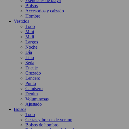
Esenciales de playa
Bolsos
Accesorios y calzado
Hombre
Vestidos
Todo
Mini
Midi
Largos
Noche
Día
Lino
Seda
Encaje
Cruzado
Lencero
Punto
Camisero
Denim
Voluminosas
Ajustado
Bolsos
Todo
Cestas y bolsos de verano
Bolsos de hombro