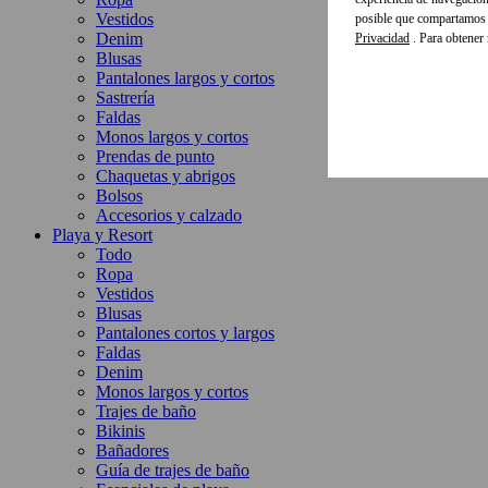
Vestidos
posible que compartamos e
Denim
Privacidad
. Para obtener
Blusas
Pantalones largos y cortos
Sastrería
Faldas
Monos largos y cortos
Prendas de punto
Chaquetas y abrigos
Bolsos
Accesorios y calzado
Playa y Resort
Todo
Ropa
Vestidos
Blusas
Pantalones cortos y largos
Faldas
Denim
Monos largos y cortos
Trajes de baño
Bikinis
Bañadores
Guía de trajes de baño