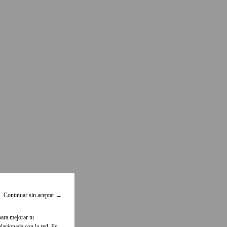
Continuar sin aceptar
→
para mejorar tu
lacionada con la red. Es