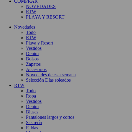
COMPRAR
NOVEDADES
RTW
PLAYA Y RESORT
Novedades
Todo
RTW
Playa y Resort
Vestidos
Denim
Bolsos
Zapatos
Accesorios
Novedades de esta semana
Selección Días soleados
RTW
Todo
Ropa
Vestidos
Denim
Blusas
Pantalones largos y cortos
Sastrería
Faldas