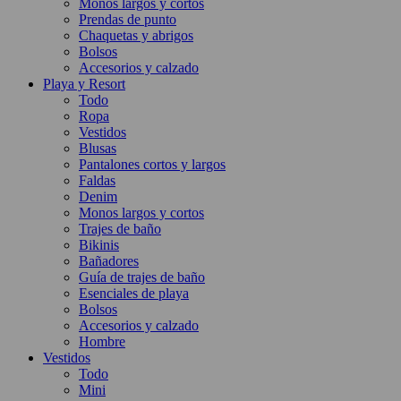
Monos largos y cortos
Prendas de punto
Chaquetas y abrigos
Bolsos
Accesorios y calzado
Playa y Resort
Todo
Ropa
Vestidos
Blusas
Pantalones cortos y largos
Faldas
Denim
Monos largos y cortos
Trajes de baño
Bikinis
Bañadores
Guía de trajes de baño
Esenciales de playa
Bolsos
Accesorios y calzado
Hombre
Vestidos
Todo
Mini