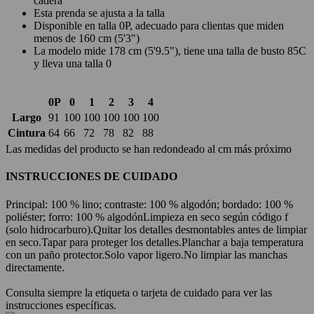
cadera
Esta prenda se ajusta a la talla
Disponible en talla 0P, adecuado para clientas que miden
menos de 160 cm (5'3")
La modelo mide 178 cm (5'9.5"), tiene una talla de busto 85C
y lleva una talla 0
0P
0
1
2
3
4
Largo
91
100
100
100
100
100
Cintura
64
66
72
78
82
88
Las medidas del producto se han redondeado al cm más próximo
INSTRUCCIONES DE CUIDADO
Principal: 100 % lino; contraste: 100 % algodón; bordado: 100 %
poliéster; forro: 100 % algodón
Limpieza en seco según código f
(solo hidrocarburo).
Quitar los detalles desmontables antes de limpiar
en seco.
Tapar para proteger los detalles.
Planchar a baja temperatura
con un paño protector.
Solo vapor ligero.
No limpiar las manchas
directamente.
Consulta siempre la etiqueta o tarjeta de cuidado para ver las
instrucciones específicas.