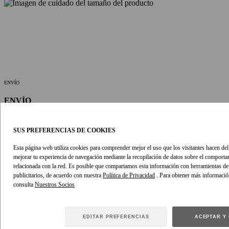
ENVÍO
ENVÍO
Todos los pedidos realizados de lunes a viernes se envían en 24
horas. Los envíos metropolitanos llegarán en un plazo de 2-3 días
SUS PREFERENCIAS DE COOKIES
laborables, los envíos regionales e internacionales pueden tardar 1-2
días laborables adicionales. Durante los periodos de rebajas,
Esta página web utiliza cookies para comprender mejor el uso que los visitantes hacen del s
necesitaremos 1-2 días más para procesar tu pedido.
mejorar tu experiencia de navegación mediante la recopilación de datos sobre el comport
relacionada con la red. Es posible que compartamos esta información con herramientas de a
Ver Política de Envío
publicitarios, de acuerdo con nuestra
Política de Privacidad
. Para obtener más informació
consulta
DEVOLUCIONES
Compra con seguridad sabiendo que puedes devolver gratuitamente
EDITAR PREFERENCIAS
ACEPTAR Y
tus compras en línea a través de nuestro servicio de mensajería para