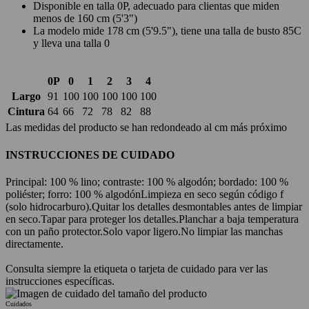
Disponible en talla 0P, adecuado para clientas que miden
menos de 160 cm (5'3")
La modelo mide 178 cm (5'9.5"), tiene una talla de busto 85C
y lleva una talla 0
0P
0
1
2
3
4
Largo
91
100
100
100
100
100
Cintura
64
66
72
78
82
88
Las medidas del producto se han redondeado al cm más próximo
INSTRUCCIONES DE CUIDADO
Principal: 100 % lino; contraste: 100 % algodón; bordado: 100 %
poliéster; forro: 100 % algodón
Limpieza en seco según código f
(solo hidrocarburo).
Quitar los detalles desmontables antes de limpiar
en seco.
Tapar para proteger los detalles.
Planchar a baja temperatura
con un paño protector.
Solo vapor ligero.
No limpiar las manchas
directamente.
Consulta siempre la etiqueta o tarjeta de cuidado para ver las
instrucciones específicas.
Cuidados