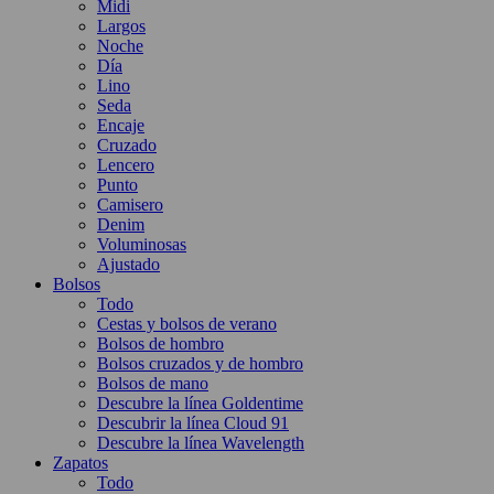
Midi
Largos
Noche
Día
Lino
Seda
Encaje
Cruzado
Lencero
Punto
Camisero
Denim
Voluminosas
Ajustado
Bolsos
Todo
Cestas y bolsos de verano
Bolsos de hombro
Bolsos cruzados y de hombro
Bolsos de mano
Descubre la línea Goldentime
Descubrir la línea Cloud 91
Descubre la línea Wavelength
Zapatos
Todo