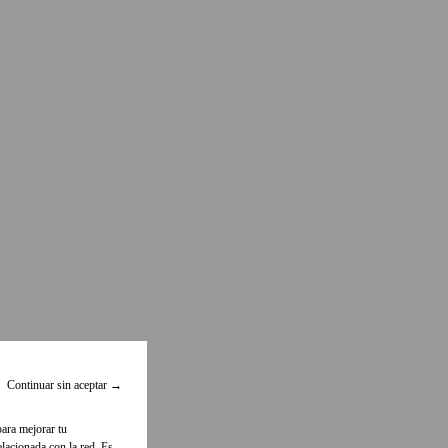
Continuar sin aceptar
→
para mejorar tu
lacionada con la red. Es