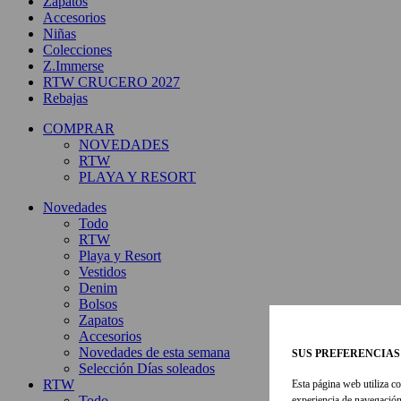
Zapatos
Accesorios
Niñas
Colecciones
Z.Immerse
RTW CRUCERO 2027
Rebajas
COMPRAR
NOVEDADES
RTW
PLAYA Y RESORT
Novedades
Todo
RTW
Playa y Resort
Vestidos
Denim
Bolsos
Zapatos
Accesorios
Novedades de esta semana
SUS PREFERENCIAS
Selección Días soleados
RTW
Esta página web utiliza co
Todo
experiencia de navegación