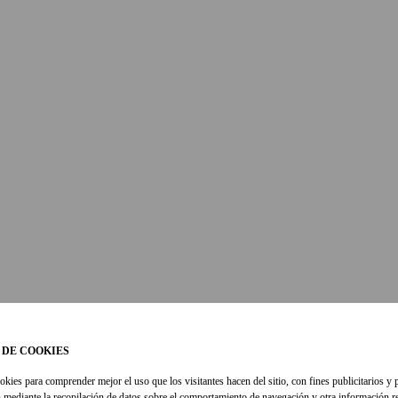
 DE COOKIES
okies para comprender mejor el uso que los visitantes hacen del sitio, con fines publicitarios y 
 mediante la recopilación de datos sobre el comportamiento de navegación y otra información re