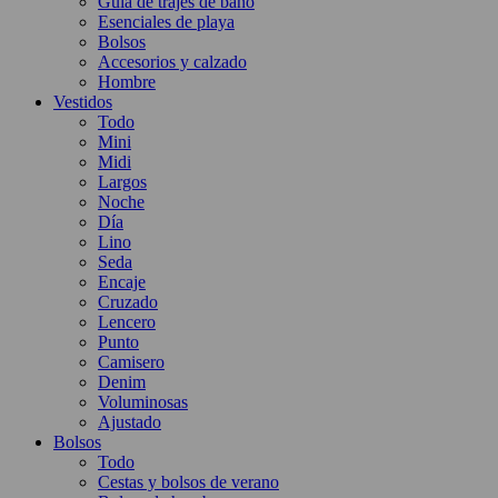
Guía de trajes de baño
Esenciales de playa
Bolsos
Accesorios y calzado
Hombre
Vestidos
Todo
Mini
Midi
Largos
Noche
Día
Lino
Seda
Encaje
Cruzado
Lencero
Punto
Camisero
Denim
Voluminosas
Ajustado
Bolsos
Todo
Cestas y bolsos de verano