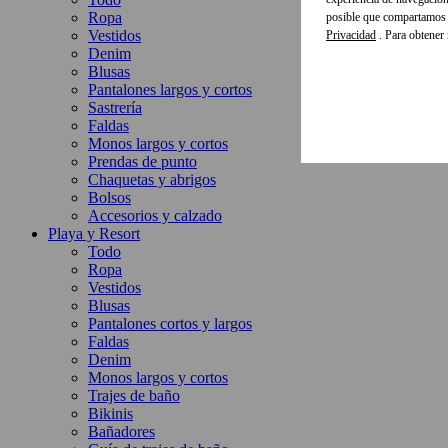
Ropa
posible que compartamos e
Vestidos
Privacidad
. Para obtener
Denim
Blusas
Pantalones largos y cortos
Sastrería
Faldas
Monos largos y cortos
Prendas de punto
Chaquetas y abrigos
Bolsos
Accesorios y calzado
Playa y Resort
Todo
Ropa
Vestidos
Blusas
Pantalones cortos y largos
Faldas
Denim
Monos largos y cortos
Trajes de baño
Bikinis
Bañadores