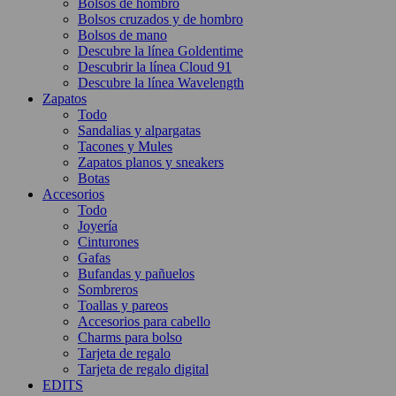
Bolsos de hombro
Bolsos cruzados y de hombro
Bolsos de mano
Descubre la línea Goldentime
Descubrir la línea Cloud 91
Descubre la línea Wavelength
Zapatos
Todo
Sandalias y alpargatas
Tacones y Mules
Zapatos planos y sneakers
Botas
Accesorios
Todo
Joyería
Cinturones
Gafas
Bufandas y pañuelos
Sombreros
Toallas y pareos
Accesorios para cabello
Charms para bolso
Tarjeta de regalo
Tarjeta de regalo digital
EDITS