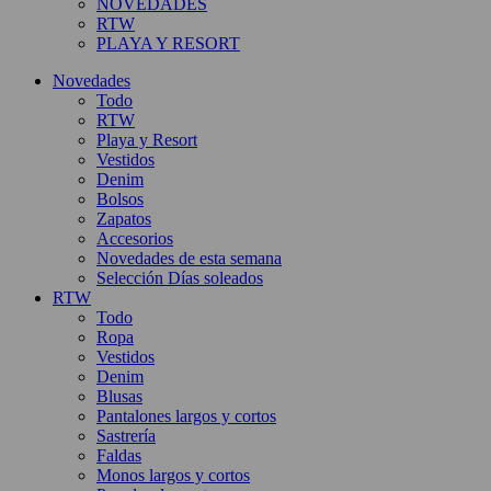
NOVEDADES
RTW
PLAYA Y RESORT
Novedades
Todo
RTW
Playa y Resort
Vestidos
Denim
Bolsos
Zapatos
Accesorios
Novedades de esta semana
Selección Días soleados
RTW
Todo
Ropa
Vestidos
Denim
Blusas
Pantalones largos y cortos
Sastrería
Faldas
Monos largos y cortos