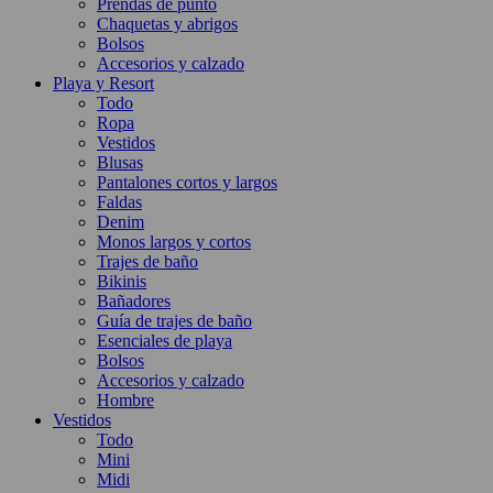
Prendas de punto
Chaquetas y abrigos
Bolsos
Accesorios y calzado
Playa y Resort
Todo
Ropa
Vestidos
Blusas
Pantalones cortos y largos
Faldas
Denim
Monos largos y cortos
Trajes de baño
Bikinis
Bañadores
Guía de trajes de baño
Esenciales de playa
Bolsos
Accesorios y calzado
Hombre
Vestidos
Todo
Mini
Midi