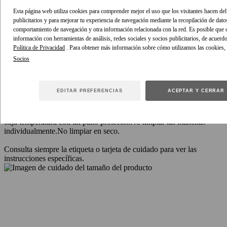
Esta página web utiliza cookies para comprender mejor el uso que los visitantes hacen del 
DETALLES DE TALLAS
publicitarios y para mejorar tu experiencia de navegación mediante la recopilación de dato
comportamiento de navegación y otra información relacionada con la red. Es posible que
Esta prenda se ajusta a la talla, te recomendamos que elijas la talla
información con herramientas de análisis, redes sociales y socios publicitarios, de acuerd
normal de tu hija.
Política de Privacidad
. Para obtener más información sobre cómo utilizamos las cookies,
INSTRUCCIONES DE CUIDADO
Principal: 100 % algodón; forro: 100 % algodón
Lavar con cuidado a
EDITAR PREFERENCIAS
ACEPTAR Y CERRAR
mano en frío por separado con detergente suave.
Retirar los detalles
desmontables antes de lavar.
No dejar en remojo, frotar ni escurrir.
No
usar blanqueador.
No utilizar secadora.
Secar a la sombra.
Planchar a
baja temperatura con un paño protector.
No limpiar las manchas
individualmente.
No limpiar en seco.
Consulta siempre la etiqueta o tarjeta de cuidado para ver las
instrucciones específicas.