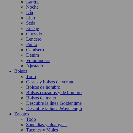
Largos
Noche
Día
Lino
Seda
Encaje
Cruzado
Lencero
Punto
Camisero
Denim
Voluminosas
Ajustado
Bolsos
Todo
Cestas y bolsos de verano
Bolsos de hombro
Bolsos cruzados y de hombro
Bolsos de mano
Descubre la línea Goldentime
Descubre la línea Wavelength
Zapatos
Todo
Sandalias y alpargatas
Tacones y Mules