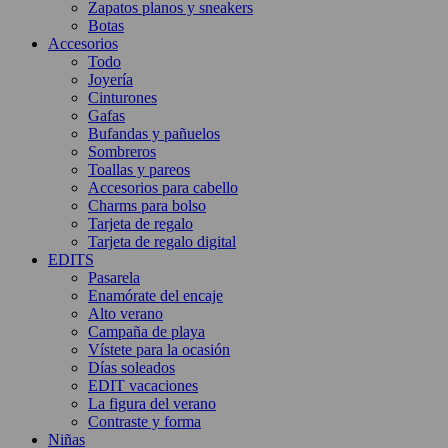
Zapatos planos y sneakers
Botas
Accesorios
Todo
Joyería
Cinturones
Gafas
Bufandas y pañuelos
Sombreros
Toallas y pareos
Accesorios para cabello
Charms para bolso
Tarjeta de regalo
Tarjeta de regalo digital
EDITS
Pasarela
Enamórate del encaje
Alto verano
Campaña de playa
Vístete para la ocasión
Días soleados
EDIT vacaciones
La figura del verano
Contraste y forma
Niñas