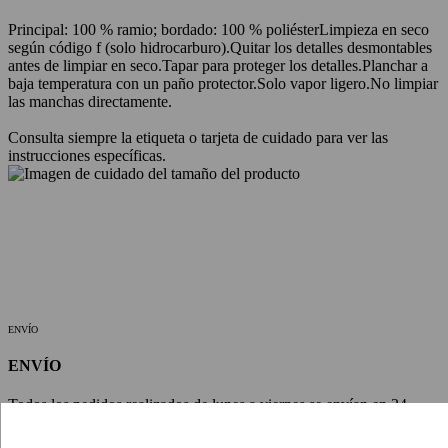
Principal: 100 % ramio; bordado: 100 % poliéster
Limpieza en seco
según código f (solo hidrocarburo).
Quitar los detalles desmontables
antes de limpiar en seco.
Tapar para proteger los detalles.
Planchar a
baja temperatura con un paño protector.
Solo vapor ligero.
No limpiar
las manchas directamente.
Consulta siempre la etiqueta o tarjeta de cuidado para ver las
instrucciones específicas.
ENVÍO
ENVÍO
Todos los pedidos realizados de lunes a viernes se envían en 24
horas. Los envíos metropolitanos llegarán en un plazo de 2-3 días
laborables, los envíos regionales e internacionales pueden tardar 1-2