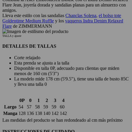
Flare Jean, joyería dorada y sandalias planas para un almuerzo con
amigos.
Lleva este estilo con las sandalias
Chanclas Solena
,
el bolso tote
Goldentime Medium Ruffle
y los
vaqueros Indra Denim Relaxed
Flare
de ZIMMERMANN
TALLA y ajuste
DETALLES DE TALLAS
Corte relajado
Esta prenda se ajusta a la talla
Disponible en talla 0P, adecuado para clientas que miden
menos de 160 cm (5'3")
La modelo mide 178 cm (5'9.5"), tiene una talla de busto 85C
y lleva una talla 0
0P
0
1
2
3
4
Largo
54
57
58
59
59
60
Manga
128
136
138
140
142
142
Las medidas del producto se han redondeado al cm más próximo
INSTRUCCIONES DE CUIDADO