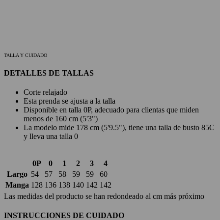
TALLA Y CUIDADO
DETALLES DE TALLAS
Corte relajado
Esta prenda se ajusta a la talla
Disponible en talla 0P, adecuado para clientas que miden
menos de 160 cm (5'3")
La modelo mide 178 cm (5'9.5"), tiene una talla de busto 85C
y lleva una talla 0
0P
0
1
2
3
4
Largo
54
57
58
59
59
60
Manga
128
136
138
140
142
142
Las medidas del producto se han redondeado al cm más próximo
INSTRUCCIONES DE CUIDADO