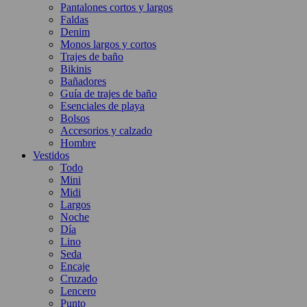
Pantalones cortos y largos
Faldas
Denim
Monos largos y cortos
Trajes de baño
Bikinis
Bañadores
Guía de trajes de baño
Esenciales de playa
Bolsos
Accesorios y calzado
Hombre
Vestidos
Todo
Mini
Midi
Largos
Noche
Día
Lino
Seda
Encaje
Cruzado
Lencero
Punto