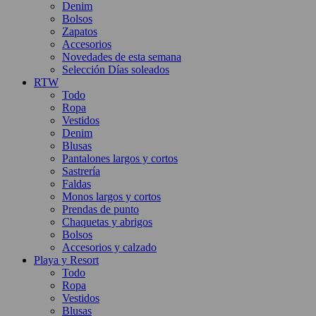
Denim
Bolsos
Zapatos
Accesorios
Novedades de esta semana
Selección Días soleados
RTW
Todo
Ropa
Vestidos
Denim
Blusas
Pantalones largos y cortos
Sastrería
Faldas
Monos largos y cortos
Prendas de punto
Chaquetas y abrigos
Bolsos
Accesorios y calzado
Playa y Resort
Todo
Ropa
Vestidos
Blusas