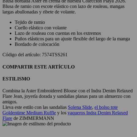
Blusa bordada Aster en crema de nuestra Colección Playa 2026.
Blusa de ramio con escote elástico con lazo de rouleau, mangas
largas abullonadas y ribete de volante.
Tejido de ramio
Cuello elástico con volante
Lazo de rouleau con cuentas en los extremos
Puños elásticos para un ajuste flexible del largo de la manga
Bordado de colocación
Código del artículo: 7574TSS261
COMPARTIR ESTE ARTÍCULO
ESTILISMO
Combina la Aster Embroidered Blouse con el Indra Denim Relaxed
Flare Jean, joyería dorada y sandalias planas para un almuerzo con
amigos.
Lleva este estilo con las sandalias
Solena Slide
,
el bolso tote
Goldentime Medium Ruffle
y los
vaqueros Indra Denim Relaxed
Flare
de ZIMMERMANN