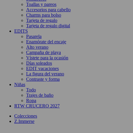
Toallas y pareos
Accesorios para cabello
Charms para bolso
Tarjeta de regalo
Tarjeta de regalo digital
EDITS
Pasarela
Enamórate del encaje
Alto verano
Campaña de playa
Vístete para la ocasión
Días soleados
EDIT vacaciones
La figura del verano
Contraste y forma
Niñas
Todo
Trajes de baño
Ropa
RTW CRUCERO 2027
Colecciones
Z.Immerse