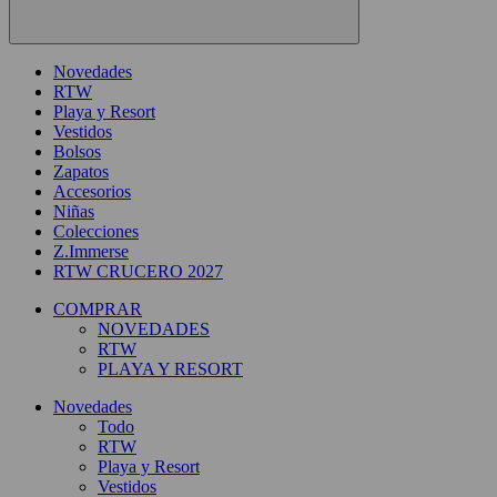
Novedades
RTW
Playa y Resort
Vestidos
Bolsos
Zapatos
Accesorios
Niñas
Colecciones
Z.Immerse
RTW CRUCERO 2027
COMPRAR
NOVEDADES
RTW
PLAYA Y RESORT
Novedades
Todo
RTW
Playa y Resort
Vestidos