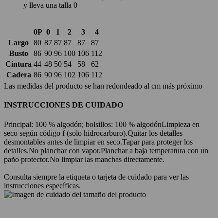
y lleva una talla 0
0P
0
1
2
3
4
Largo
80
87
87
87
87
87
Busto
86
90
96
100
106
112
Cintura
44
48
50
54
58
62
Cadera
86
90
96
102
106
112
Las medidas del producto se han redondeado al cm más próximo
INSTRUCCIONES DE CUIDADO
Principal: 100 % algodón; bolsillos: 100 % algodón
Limpieza en
seco según código f (solo hidrocarburo).
Quitar los detalles
desmontables antes de limpiar en seco.
Tapar para proteger los
detalles.
No planchar con vapor.
Planchar a baja temperatura con un
paño protector.
No limpiar las manchas directamente.
Consulta siempre la etiqueta o tarjeta de cuidado para ver las
instrucciones específicas.