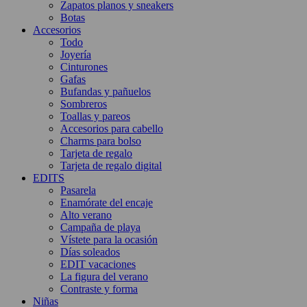
Zapatos planos y sneakers
Botas
Accesorios
Todo
Joyería
Cinturones
Gafas
Bufandas y pañuelos
Sombreros
Toallas y pareos
Accesorios para cabello
Charms para bolso
Tarjeta de regalo
Tarjeta de regalo digital
EDITS
Pasarela
Enamórate del encaje
Alto verano
Campaña de playa
Vístete para la ocasión
Días soleados
EDIT vacaciones
La figura del verano
Contraste y forma
Niñas