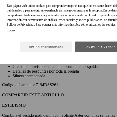
activo
Esta página web utiliza cookies para comprender mejor el uso que los visitantes hacen del 
DETALLES DEL ARTÍCULO
publicitarios y para mejorar tu experiencia de navegación mediante la recopilación de dato
comportamiento de navegación y otra información relacionada con la red. Es posible que
Vestido midi denim con volante Aster en tinta de nuestra Colección
información con herramientas de análisis, redes sociales y socios publicitarios, de acuerd
Playa 2026. Vestido vestido midi denim con escote cuadrado bajo
Política de Privacidad
. Para obtener más información sobre cómo utilizamos las cookies,
con volante , lazo en la parte posterior central, aberturas laterales y
cierre de cremallera invisible .
Tejido denim de algodón
EDITAR PREFERENCIAS
ACEPTAR Y CERRAR
Vestido midi sin mangas
Anudado a la cintura en el centro de la espalda
Aberturas laterales
Espalda abierta
Cremallera invisible en la falda central de la espalda
Detalles de pespuntes por toda la prenda
Silueta acampanada
Código del artículo: 7194DSS261
COMPARTIR ESTE ARTÍCULO
ESTILISMO
Combina el vestido midi denim con volante Aster con unas sandalias