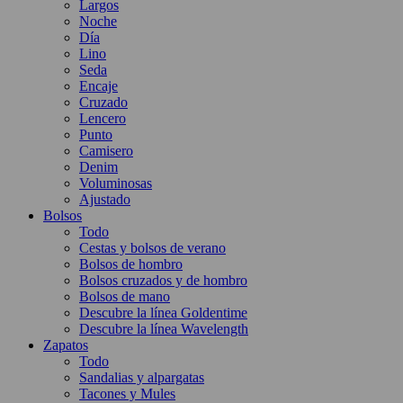
Largos
Noche
Día
Lino
Seda
Encaje
Cruzado
Lencero
Punto
Camisero
Denim
Voluminosas
Ajustado
Bolsos
Todo
Cestas y bolsos de verano
Bolsos de hombro
Bolsos cruzados y de hombro
Bolsos de mano
Descubre la línea Goldentime
Descubre la línea Wavelength
Zapatos
Todo
Sandalias y alpargatas
Tacones y Mules