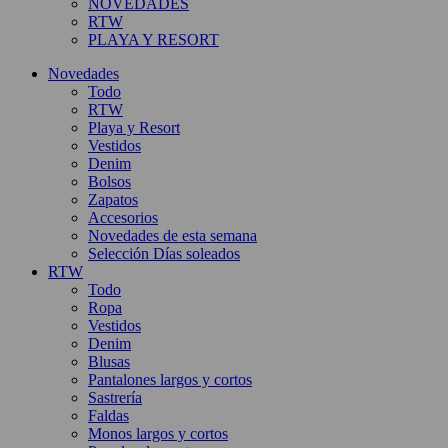
NOVEDADES
RTW
PLAYA Y RESORT
Novedades
Todo
RTW
Playa y Resort
Vestidos
Denim
Bolsos
Zapatos
Accesorios
Novedades de esta semana
Selección Días soleados
RTW
Todo
Ropa
Vestidos
Denim
Blusas
Pantalones largos y cortos
Sastrería
Faldas
Monos largos y cortos