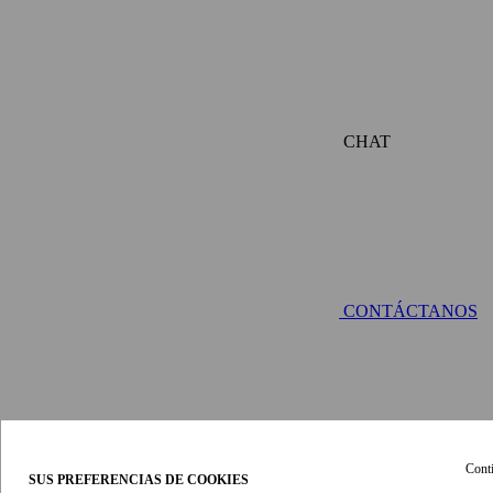
CHAT
CONTÁCTANOS
Conti
SUS PREFERENCIAS DE COOKIES
DETALLES Y ESTILO
- paso