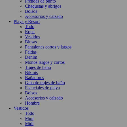
Prendas de punto
Chaquetas y abrigos
Bolsos
Accesorios y calzado
Playa y Resort
Todo
Ropa
Vestidos
Blusas
Pantalones cortos y largos
Faldas
Denim
Monos largos y cortos
Trajes de baño
Bikinis
Bañadores
Guía de trajes de baño
Esenciales de playa
Bolsos
Accesorios y calzado
Hombre
Vestidos
Todo
Mini
Midi