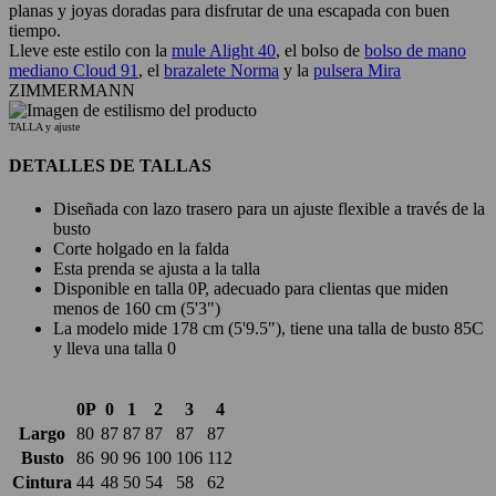
planas y joyas doradas para disfrutar de una escapada con buen
tiempo.
Lleve este estilo con la
mule Alight 40
, el bolso de
bolso de mano
mediano Cloud 91
, el
brazalete Norma
y la
pulsera Mira
ZIMMERMANN
TALLA y ajuste
DETALLES DE TALLAS
Diseñada con lazo trasero para un ajuste flexible a través de la
busto
Corte holgado en la falda
Esta prenda se ajusta a la talla
Disponible en talla 0P, adecuado para clientas que miden
menos de 160 cm (5'3")
La modelo mide 178 cm (5'9.5"), tiene una talla de busto 85C
y lleva una talla 0
0P
0
1
2
3
4
Largo
80
87
87
87
87
87
Busto
86
90
96
100
106
112
Cintura
44
48
50
54
58
62