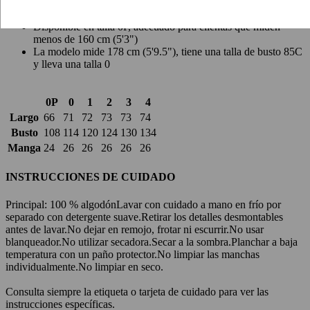
Tejido no elástico de peso medio
Esta prenda se ajusta a la talla
Disponible en talla 0P, adecuado para clientas que miden
menos de 160 cm (5'3")
La modelo mide 178 cm (5'9.5"), tiene una talla de busto 85C
y lleva una talla 0
0P
0
1
2
3
4
Largo
66
71
72
73
73
74
Busto
108
114
120
124
130
134
Manga
24
26
26
26
26
26
INSTRUCCIONES DE CUIDADO
Principal: 100 % algodón
Lavar con cuidado a mano en frío por
separado con detergente suave.
Retirar los detalles desmontables
antes de lavar.
No dejar en remojo, frotar ni escurrir.
No usar
blanqueador.
No utilizar secadora.
Secar a la sombra.
Planchar a baja
temperatura con un paño protector.
No limpiar las manchas
individualmente.
No limpiar en seco.
Consulta siempre la etiqueta o tarjeta de cuidado para ver las
instrucciones específicas.