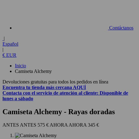
Contáctanos
|
Español
|
€ EUR
Inicio
Camiseta Alchemy
Devoluciones gratuitas para todos los pedidos en línea
Encuentra tu tienda más cercana
AQUÍ
Contacta con el
servicio de atención al cliente:
Disponible de
lunes a sábado
Camiseta Alchemy
- Rayas doradas
575 €
345 €