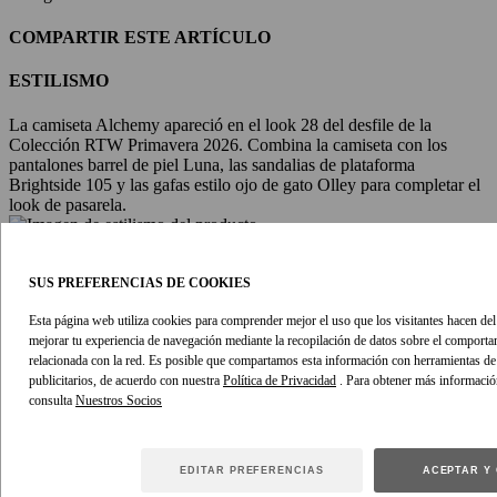
COMPARTIR ESTE ARTÍCULO
ESTILISMO
La camiseta Alchemy apareció en el look 28 del desfile de la
Colección RTW Primavera 2026. Combina la camiseta con los
pantalones barrel de piel Luna, las sandalias de plataforma
Brightside 105 y las gafas estilo ojo de gato Olley para completar el
look de pasarela.
SUS PREFERENCIAS DE COOKIES
Esta página web utiliza cookies para comprender mejor el uso que los visitantes hacen del s
mejorar tu experiencia de navegación mediante la recopilación de datos sobre el comport
relacionada con la red. Es posible que compartamos esta información con herramientas de a
publicitarios, de acuerdo con nuestra
Política de Privacidad
. Para obtener más informació
TALLA Y CUIDADO
consulta
DETALLES DE TALLAS
EDITAR PREFERENCIAS
ACEPTAR Y
Corte holgado extragrande