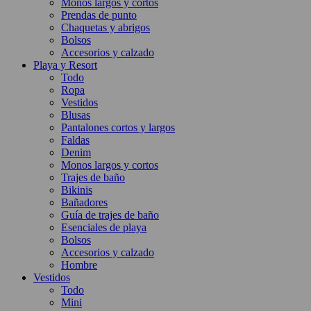
Monos largos y cortos
Prendas de punto
Chaquetas y abrigos
Bolsos
Accesorios y calzado
Playa y Resort
Todo
Ropa
Vestidos
Blusas
Pantalones cortos y largos
Faldas
Denim
Monos largos y cortos
Trajes de baño
Bikinis
Bañadores
Guía de trajes de baño
Esenciales de playa
Bolsos
Accesorios y calzado
Hombre
Vestidos
Todo
Mini