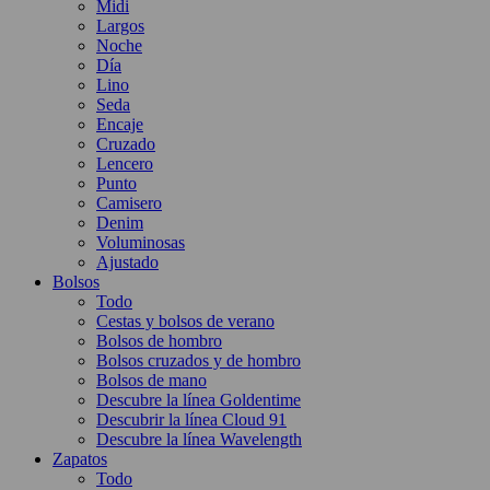
Midi
Largos
Noche
Día
Lino
Seda
Encaje
Cruzado
Lencero
Punto
Camisero
Denim
Voluminosas
Ajustado
Bolsos
Todo
Cestas y bolsos de verano
Bolsos de hombro
Bolsos cruzados y de hombro
Bolsos de mano
Descubre la línea Goldentime
Descubrir la línea Cloud 91
Descubre la línea Wavelength
Zapatos
Todo