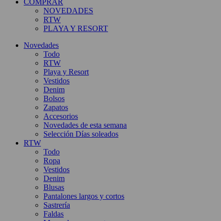
COMPRAR
NOVEDADES
RTW
PLAYA Y RESORT
Novedades
Todo
RTW
Playa y Resort
Vestidos
Denim
Bolsos
Zapatos
Accesorios
Novedades de esta semana
Selección Días soleados
RTW
Todo
Ropa
Vestidos
Denim
Blusas
Pantalones largos y cortos
Sastrería
Faldas