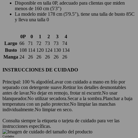
Disponible en talla 0P, adecuado para clientas que miden
menos de 160 cm (5'3")
La modelo mide 178 cm (5'9.5"), tiene una talla de busto 85C
y lleva una talla 0
0P
0
1
2
3
4
Largo
66
71
72
73
73
74
Busto
108
114
120
124
130
134
Manga
24
26
26
26
26
26
INSTRUCCIONES DE CUIDADO
Principal: 100 % algodón
Lavar con cuidado a mano en frío por
separado con detergente suave.
Retirar los detalles desmontables
antes de lavar.
No dejar en remojo, frotar ni escurrir.
No usar
blanqueador.
No utilizar secadora.
Secar a la sombra.
Planchar a baja
temperatura con un paño protector.
No limpiar las manchas
individualmente.
No limpiar en seco.
Consulta siempre la etiqueta o tarjeta de cuidado para ver las
instrucciones específicas.
Cuidados