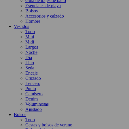
Guía de trajes de baño
Esenciales de playa
Bolsos
Accesorios y calzado
Hombre
Vestidos
Todo
Mini
Midi
Largos
Noche
Día
Lino
Seda
Encaje
Cruzado
Lencero
Punto
Camisero
Denim
Voluminosas
Ajustado
Bolsos
Todo
Cestas y bolsos de verano