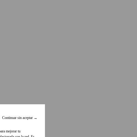
Continuar sin aceptar
→
para mejorar tu
lacionada con la red. Es