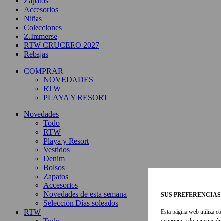
Zapatos
Accesorios
Niñas
Colecciones
Z.Immerse
RTW CRUCERO 2027
Rebajas
COMPRAR
NOVEDADES
RTW
PLAYA Y RESORT
Novedades
Todo
RTW
Playa y Resort
Vestidos
Denim
Bolsos
Zapatos
Accesorios
Novedades de esta semana
SUS PREFERENCIAS
Selección Días soleados
RTW
Esta página web utiliza co
Todo
experiencia de navegación