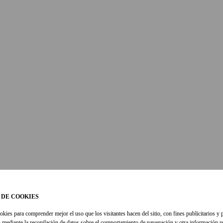
 DE COOKIES
okies para comprender mejor el uso que los visitantes hacen del sitio, con fines publicitarios y 
 mediante la recopilación de datos sobre el comportamiento de navegación y otra información re