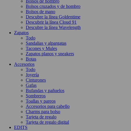
Bolsos de hombro
Bolsos cruzados y de hombro
Bolsos de mano
Descubre la línea Goldentime
Descubrir la línea Cloud 91
Descubre la línea Wavelength
Zapatos
Todo
Sandalias y alpargatas
Tacones y Mules
Zapatos planos y sneakers
Botas
Accesorios
Todo
Joyería
Cinturones
Gafas
Bufandas y pañuelos
Sombreros
Toallas y pareos
Accesorios para cabello
Charms para bolso
Tarjeta de regalo
Tarjeta de regalo digital
EDITS