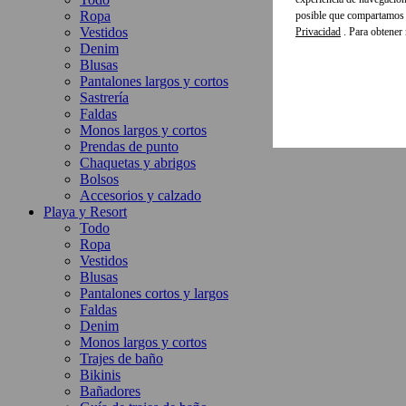
Ropa
posible que compartamos e
Vestidos
Privacidad
. Para obtener
Denim
Blusas
Pantalones largos y cortos
Sastrería
Faldas
Monos largos y cortos
Prendas de punto
Chaquetas y abrigos
Bolsos
Accesorios y calzado
Playa y Resort
Todo
Ropa
Vestidos
Blusas
Pantalones cortos y largos
Faldas
Denim
Monos largos y cortos
Trajes de baño
Bikinis
Bañadores