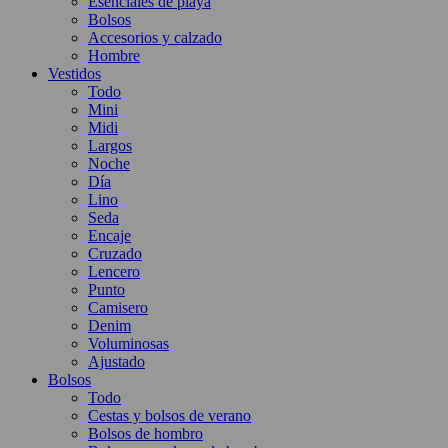
Esenciales de playa
Bolsos
Accesorios y calzado
Hombre
Vestidos
Todo
Mini
Midi
Largos
Noche
Día
Lino
Seda
Encaje
Cruzado
Lencero
Punto
Camisero
Denim
Voluminosas
Ajustado
Bolsos
Todo
Cestas y bolsos de verano
Bolsos de hombro