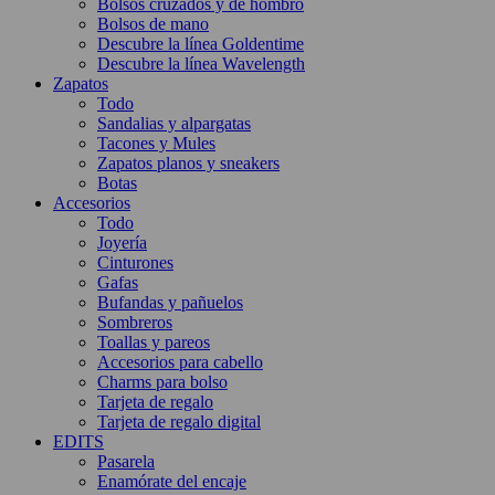
Bolsos cruzados y de hombro
Bolsos de mano
Descubre la línea Goldentime
Descubre la línea Wavelength
Zapatos
Todo
Sandalias y alpargatas
Tacones y Mules
Zapatos planos y sneakers
Botas
Accesorios
Todo
Joyería
Cinturones
Gafas
Bufandas y pañuelos
Sombreros
Toallas y pareos
Accesorios para cabello
Charms para bolso
Tarjeta de regalo
Tarjeta de regalo digital
EDITS
Pasarela
Enamórate del encaje