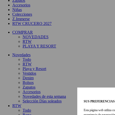
Zapatos
Accesorios
Niñas
Colecciones
Z.Immerse
RTW CRUCERO 2027
COMPRAR
NOVEDADES
RTW
PLAYA Y RESORT
Novedades
Todo
RTW
Playa y Resort
Vestidos
Denim
Bolsos
Zapatos
Accesorios
Novedades de esta semana
Selección Días soleados
SUS PREFERENCIAS
RTW
Todo
Esta página web utiliza co
Ropa
experiencia de navegación