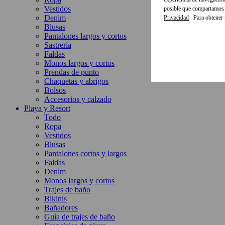
Vestidos
posible que compartamos e
Denim
Privacidad
. Para obtener
Blusas
Pantalones largos y cortos
Sastrería
Faldas
Monos largos y cortos
Prendas de punto
Chaquetas y abrigos
Bolsos
Accesorios y calzado
Playa y Resort
Todo
Ropa
Vestidos
Blusas
Pantalones cortos y largos
Faldas
Denim
Monos largos y cortos
Trajes de baño
Bikinis
Bañadores
Guía de trajes de baño