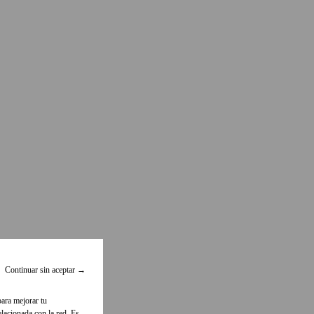
Continuar sin aceptar
→
para mejorar tu
lacionada con la red. Es