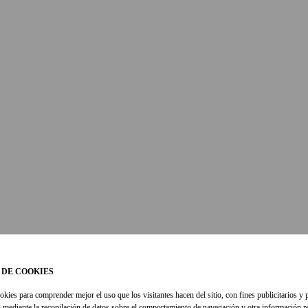
 DE COOKIES
okies para comprender mejor el uso que los visitantes hacen del sitio, con fines publicitarios y 
 mediante la recopilación de datos sobre el comportamiento de navegación y otra información re