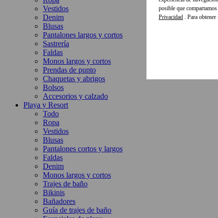
Vestidos
posible que compartamos e
Denim
Privacidad
. Para obtener
Blusas
Pantalones largos y cortos
Sastrería
Faldas
Monos largos y cortos
Prendas de punto
Chaquetas y abrigos
Bolsos
Accesorios y calzado
Playa y Resort
Todo
Ropa
Vestidos
Blusas
Pantalones cortos y largos
Faldas
Denim
Monos largos y cortos
Trajes de baño
Bikinis
Bañadores
Guía de trajes de baño