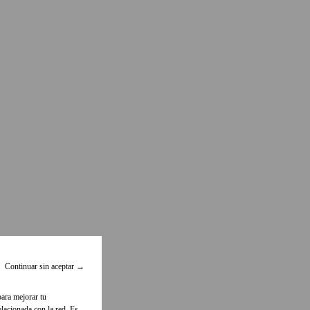
Continuar sin aceptar
→
para mejorar tu
lacionada con la red. Es