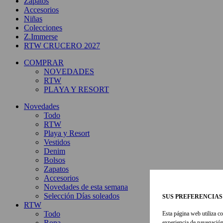
Zapatos
Accesorios
Niñas
Colecciones
Z.Immerse
RTW CRUCERO 2027
COMPRAR
NOVEDADES
RTW
PLAYA Y RESORT
Novedades
Todo
RTW
Playa y Resort
Vestidos
Denim
Bolsos
Zapatos
Accesorios
Novedades de esta semana
Selección Días soleados
SUS PREFERENCIAS
RTW
Todo
Esta página web utiliza co
Ropa
experiencia de navegación