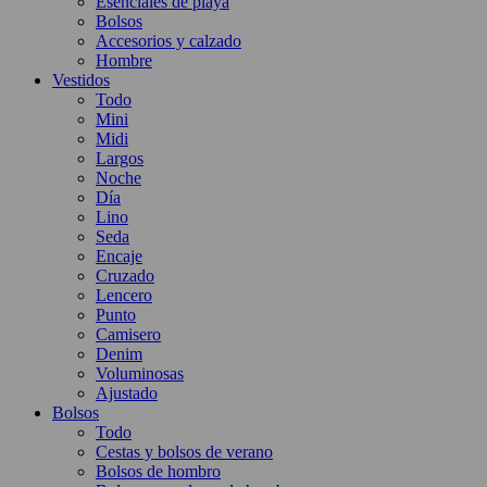
Esenciales de playa
Bolsos
Accesorios y calzado
Hombre
Vestidos
Todo
Mini
Midi
Largos
Noche
Día
Lino
Seda
Encaje
Cruzado
Lencero
Punto
Camisero
Denim
Voluminosas
Ajustado
Bolsos
Todo
Cestas y bolsos de verano
Bolsos de hombro