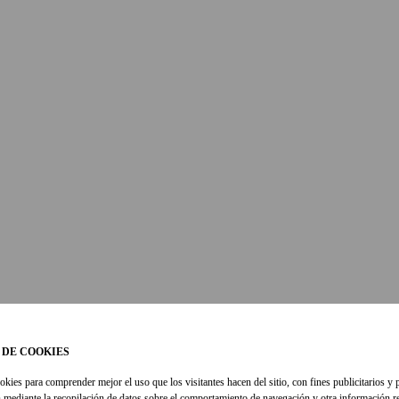
 DE COOKIES
okies para comprender mejor el uso que los visitantes hacen del sitio, con fines publicitarios y 
 mediante la recopilación de datos sobre el comportamiento de navegación y otra información re