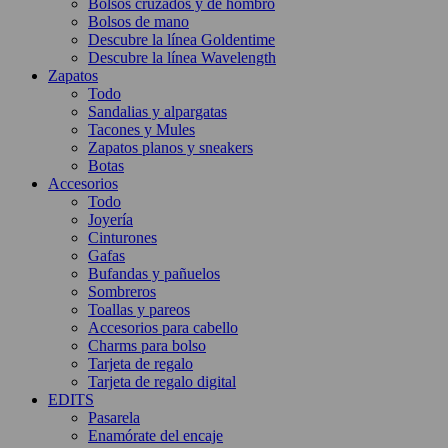
Bolsos cruzados y de hombro
Bolsos de mano
Descubre la línea Goldentime
Descubre la línea Wavelength
Zapatos
Todo
Sandalias y alpargatas
Tacones y Mules
Zapatos planos y sneakers
Botas
Accesorios
Todo
Joyería
Cinturones
Gafas
Bufandas y pañuelos
Sombreros
Toallas y pareos
Accesorios para cabello
Charms para bolso
Tarjeta de regalo
Tarjeta de regalo digital
EDITS
Pasarela
Enamórate del encaje