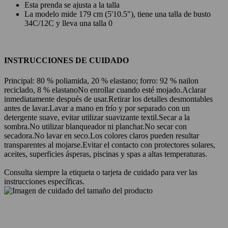
Esta prenda se ajusta a la talla
La modelo mide 179 cm (5'10.5"), tiene una talla de busto
34C/12C y lleva una talla 0
INSTRUCCIONES DE CUIDADO
Principal: 80 % poliamida, 20 % elastano; forro: 92 % nailon
reciclado, 8 % elastano
No enrollar cuando esté mojado.
Aclarar
inmediatamente después de usar.
Retirar los detalles desmontables
antes de lavar.
Lavar a mano en frío y por separado con un
detergente suave, evitar utilizar suavizante textil.
Secar a la
sombra.
No utilizar blanqueador ni planchar.
No secar con
secadora.
No lavar en seco.
Los colores claros pueden resultar
transparentes al mojarse.
Evitar el contacto con protectores solares,
aceites, superficies ásperas, piscinas y spas a altas temperaturas.
Consulta siempre la etiqueta o tarjeta de cuidado para ver las
instrucciones específicas.