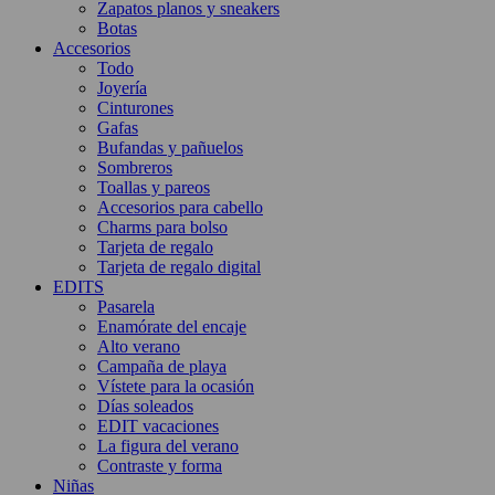
Zapatos planos y sneakers
Botas
Accesorios
Todo
Joyería
Cinturones
Gafas
Bufandas y pañuelos
Sombreros
Toallas y pareos
Accesorios para cabello
Charms para bolso
Tarjeta de regalo
Tarjeta de regalo digital
EDITS
Pasarela
Enamórate del encaje
Alto verano
Campaña de playa
Vístete para la ocasión
Días soleados
EDIT vacaciones
La figura del verano
Contraste y forma
Niñas