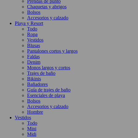
Prendas de punto
Chaquetas y abrigos
Bolsos
Accesorios y calzado
Playa y Resort
Todo
Ropa
Vestidos
Blusas
Pantalones cortos y largos
Faldas
Denim
Monos largos y cortos
Trajes de baño
Bikinis
Bañadores
Guía de trajes de baño
Esenciales de playa
Bolsos
Accesorios y calzado
Hombre
Vestidos
Todo
Mini
Midi