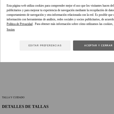
Código del artículo: 7961WSS261
Esta página web utiliza cookies para comprender mejor el uso que los visitantes hacen del 
publicitarios y para mejorar tu experiencia de navegación mediante la recopilación de dato
COMPARTIR ESTE ARTÍCULO
comportamiento de navegación y otra información relacionada con la red. Es posible que
información con herramientas de análisis, redes sociales y socios publicitarios, de acuerd
Política de Privacidad
. Para obtener más información sobre cómo utilizamos las cookies,
ESTILISMO
Combina la braguita de bikini de cintura alta Aster con el top
Balconette a juego y joyas doradas de colección para una escapada
veraniega.
EDITAR PREFERENCIAS
ACEPTAR Y CERRAR
Lleva este estilo con las
chanclas Carousel
, el
Pareo tejido metálico
y la
camiseta Aster Balconette
de ZIMMERMANN
TALLA Y CUIDADO
DETALLES DE TALLAS