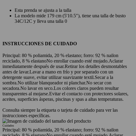
Esta prenda se ajusta a la talla
La modelo mide 179 cm (5'10.5"), tiene una talla de busto
34C/12C y lleva una talla 0
INSTRUCCIONES DE CUIDADO
Principal: 80 % poliamida, 20 % elastano; forro: 92 % nailon
reciclado, 8 % elastano
No enrollar cuando esté mojado.
Aclarar
inmediatamente después de usar.
Retirar los detalles desmontables
antes de lavar.
Lavar a mano en frío y por separado con un
detergente suave, evitar utilizar suavizante textil.
Secar a la
sombra.
No utilizar blanqueador ni planchar.
No secar con
secadora.
No lavar en seco.
Los colores claros pueden resultar
transparentes al mojarse.
Evitar el contacto con protectores solares,
aceites, superficies ásperas, piscinas y spas a altas temperaturas.
Consulta siempre la etiqueta o tarjeta de cuidado para ver las
instrucciones específicas.
Cuidados
Principal: 80 % poliamida, 20 % elastano; forro: 92 % nailon
reciclado, 8 % elastano
No enrollar cuando esté mojado.
Aclarar