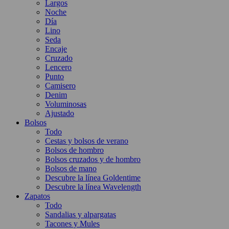
Largos
Noche
Día
Lino
Seda
Encaje
Cruzado
Lencero
Punto
Camisero
Denim
Voluminosas
Ajustado
Bolsos
Todo
Cestas y bolsos de verano
Bolsos de hombro
Bolsos cruzados y de hombro
Bolsos de mano
Descubre la línea Goldentime
Descubre la línea Wavelength
Zapatos
Todo
Sandalias y alpargatas
Tacones y Mules