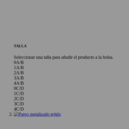
TALLA
Seleccionar una talla para añadir el producto a la bolsa.
0
A/B
1
A/B
2
A/B
3
A/B
4
A/B
0
C/D
1
C/D
2
C/D
3
C/D
4
C/D