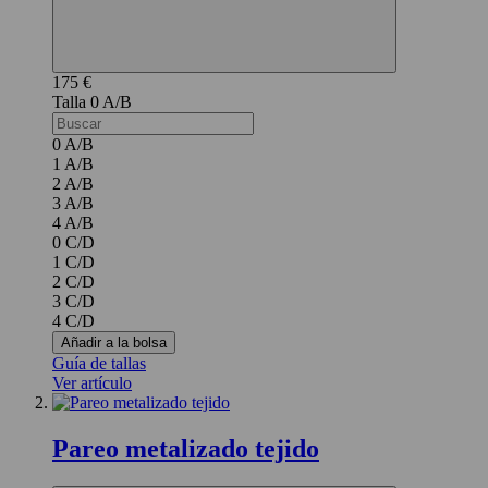
175 €
0 A/B
0 A/B
1 A/B
2 A/B
3 A/B
4 A/B
0 C/D
1 C/D
2 C/D
3 C/D
4 C/D
Añadir a la bolsa
Guía de tallas
Ver artículo
Pareo metalizado tejido