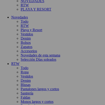
NOVEDADES
RTW
PLAYA Y RESORT
Novedades
Todo
RTW
Playa y Resort
Vestidos
Denim
Bolsos
Zapatos
Accesorios
Novedades de esta semana
Selección Días soleados
RTW
Todo
Ropa
Vestidos
Denim
Blusas
Pantalones largos y cortos
Sastrería
Faldas
Monos largos y cortos