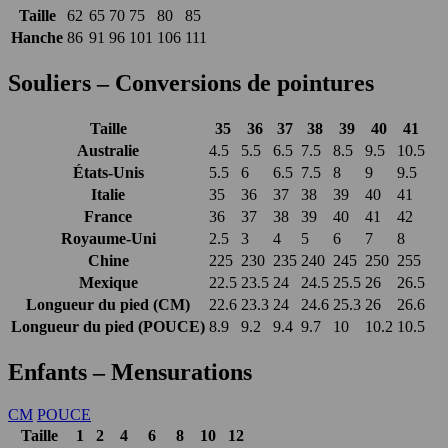
Taille
62
65
70
75
80
85
Hanche
86
91
96
101
106
111
Souliers – Conversions de pointures
Taille
35
36
37
38
39
40
41
Australie
4.5
5.5
6.5
7.5
8.5
9.5
10.5
États-Unis
5.5
6
6.5
7.5
8
9
9.5
Italie
35
36
37
38
39
40
41
France
36
37
38
39
40
41
42
Royaume-Uni
2.5
3
4
5
6
7
8
Chine
225
230
235
240
245
250
255
Mexique
22.5
23.5
24
24.5
25.5
26
26.5
Longueur du pied (CM)
22.6
23.3
24
24.6
25.3
26
26.6
Longueur du pied (POUCE)
8.9
9.2
9.4
9.7
10
10.2
10.5
Enfants – Mensurations
CM
POUCE
Taille
1
2
4
6
8
10
12