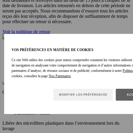
sont demandés et renvoyés dans un délai de 15 jours à compter de la
date de livraison. Les articles retournés en dehors de cette période ne
seront pas acceptés. Nous recommandons d’essayer tous les articles
reçus dès leur réception, afin de disposer de suffisamment de temps
pour effectuer un retour si nécessaire.
Voir la politique de retour
VOS PRÉFÉRENCES EN MATIÈRE DE COOKIES
Ce site Web utilise des cookies pour mieux comprendre comment les visiteurs utilisent le
de navigation en analysant votre comportement de navigation et d’autres informations
partenaires d’analyse, de réseaux sociaux et de publicité, conformément à notre
Politiq
cookies, consultez la page
Qualités environnementales
Origine du tissu :
MODIFIER LES PRÉFÉRENCES
ACC
Tissage/tricotage : Chine
Teinture/impression : Chine
Fabrication : Chine
Libère des microfibres plastiques dans l’environnement lors du
lavage