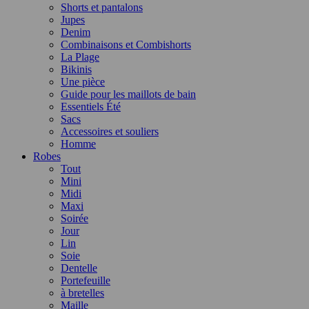
Shorts et pantalons
Jupes
Denim
Combinaisons et Combishorts
La Plage
Bikinis
Une pièce
Guide pour les maillots de bain
Essentiels Été
Sacs
Accessoires et souliers
Homme
Robes
Tout
Mini
Midi
Maxi
Soirée
Jour
Lin
Soie
Dentelle
Portefeuille
à bretelles
Maille