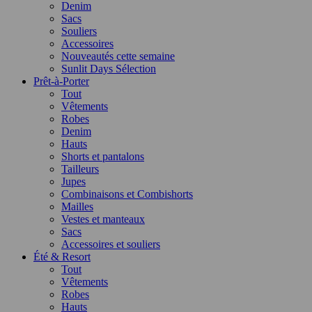
Denim
Sacs
Souliers
Accessoires
Nouveautés cette semaine
Sunlit Days Sélection
Prêt-à-Porter
Tout
Vêtements
Robes
Denim
Hauts
Shorts et pantalons
Tailleurs
Jupes
Combinaisons et Combishorts
Mailles
Vestes et manteaux
Sacs
Accessoires et souliers
Été & Resort
Tout
Vêtements
Robes
Hauts