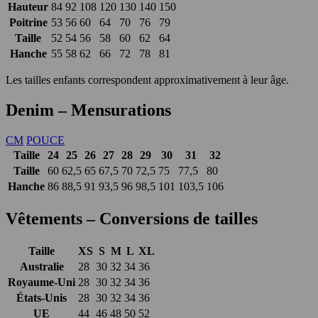
Hauteur
84
92
108
120
130
140
150
Poitrine
53
56
60
64
70
76
79
Taille
52
54
56
58
60
62
64
Hanche
55
58
62
66
72
78
81
Les tailles enfants correspondent approximativement à leur âge.
Denim – Mensurations
CM
POUCE
Taille
24
25
26
27
28
29
30
31
32
Taille
60
62,5
65
67,5
70
72,5
75
77,5
80
Hanche
86
88,5
91
93,5
96
98,5
101
103,5
106
Vêtements – Conversions de tailles
Taille
XS
S
M
L
XL
Australie
28
30
32
34
36
Royaume-Uni
28
30
32
34
36
États-Unis
28
30
32
34
36
UE
44
46
48
50
52