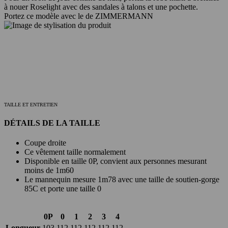
à nouer Roselight avec des sandales à talons et une pochette.
Portez ce modèle avec le de ZIMMERMANN
TAILLE ET ENTRETIEN
DÉTAILS DE LA TAILLE
Coupe droite
Ce vêtement taille normalement
Disponible en taille 0P, convient aux personnes mesurant
moins de 1m60
Le mannequin mesure 1m78 avec une taille de soutien-gorge
85C et porte une taille 0
0P
0
1
2
3
4
Longueur
103
112
112
112
112
112