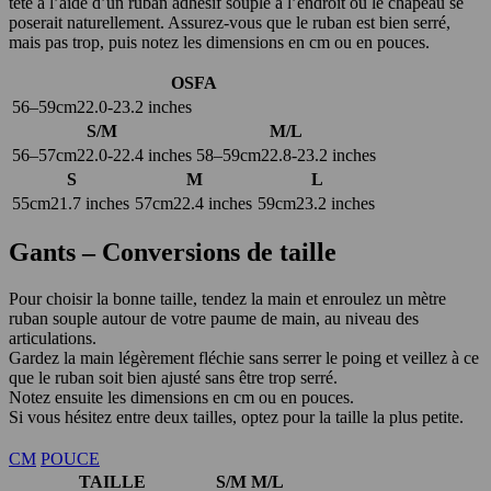
tête à l’aide d’un ruban adhésif souple à l’endroit où le chapeau se
poserait naturellement. Assurez-vous que le ruban est bien serré,
mais pas trop, puis notez les dimensions en cm ou en pouces.
OSFA
56–59cm
22.0-23.2 inches
S/M
M/L
56–57cm
22.0-22.4 inches
58–59cm
22.8-23.2 inches
S
M
L
55cm
21.7 inches
57cm
22.4 inches
59cm
23.2 inches
Gants – Conversions de taille
Pour choisir la bonne taille, tendez la main et enroulez un mètre
ruban souple autour de votre paume de main, au niveau des
articulations.
Gardez la main légèrement fléchie sans serrer le poing et veillez à ce
que le ruban soit bien ajusté sans être trop serré.
Notez ensuite les dimensions en cm ou en pouces.
Si vous hésitez entre deux tailles, optez pour la taille la plus petite.
CM
POUCE
TAILLE
S/M
M/L