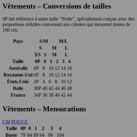
Vêtements – Conversions de tailles
0P fait référence à notre taille "Petite", spécialement conçue avec des
proportions réduites convenant aux clientes qui mesurent moins de
160 cm.
Pays
S/M
M/L
S
M
L
XS
S
M
L
Taille
0P
0
1
2
3
4
Australie
6P
8
10
12
14
16
Royaume-Uni
6P
8
10
12
14
16
États-Unis
2P
4
6
8
10
12
Italie
38P
40
42
44
46
48
France
34P
36
38
40
42
44
Vêtements – Mensurations
CM
POUCE
Taille
0P
0
1
2
3
4
Buste
79
84
89
94
99
104