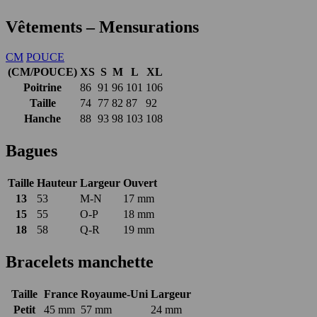
Vêtements – Mensurations
CM
POUCE
(CM/POUCE)
XS
S
M
L
XL
Poitrine
86
91
96
101
106
Taille
74
77
82
87
92
Hanche
88
93
98
103
108
Bagues
Taille
Hauteur
Largeur
Ouvert
13
53
M-N
17 mm
15
55
O-P
18 mm
18
58
Q-R
19 mm
Bracelets manchette
Taille
France
Royaume-Uni
Largeur
Petit
45 mm
57 mm
24 mm