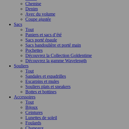
Chemise
Denim
Avec du volume
Coupe ajustée
Sacs
Tout
Paniers et sacs d’été
Sacs porté épaule
Sacs bandoulière et porté main
Pochettes
Découvrez la Collection Goldentime
Découvrez la gamme Wavelength
Souliers
Tout
Sandales et espadrilles
Escarpins et mules
Souliers plats et sneakers
Bottes et bottines
Accessoires
Tout
Bijoux
Ceintures
Lunettes de soleil
Foulards
Chapeaux