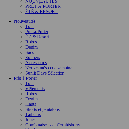
NOUVEAUTÉS
PRÊT-À-PORTER
ÉTÉ & RESORT
Nouveautés
Tout
Prêt-à-Porter
Été & Resort
Robes
Denim
Sacs
Souliers
Accessoires
Nouveautés cette semaine
Sunlit Days Sélection
Prêt-à-Porter
Tout
Vêtements
Robes
Denim
Hauts
Shorts et pantalons
Tailleurs
Jupes
Combinaisons et Combishorts