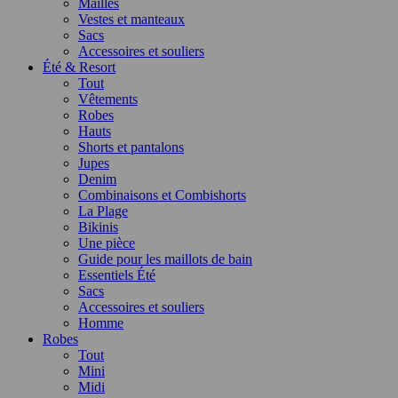
Mailles
Vestes et manteaux
Sacs
Accessoires et souliers
Été & Resort
Tout
Vêtements
Robes
Hauts
Shorts et pantalons
Jupes
Denim
Combinaisons et Combishorts
La Plage
Bikinis
Une pièce
Guide pour les maillots de bain
Essentiels Été
Sacs
Accessoires et souliers
Homme
Robes
Tout
Mini
Midi