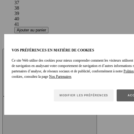
37
38
39
40
41
Ajouter au panier
Guide des tailles
Voir article
VOS PRÉFÉRENCES EN MATIÈRE DE COOKIES
Ce site Web utilise des cookies pour mieux comprendre comment les visiteurs utilisent le
de navigation en analysant votre comportement de navigation et d’autres informations
partenaires d’analyse, de réseaux sociaux et de publicité, conformément à notre
Politiq
cookies, consultez la page
MODIFIER LES PRÉFÉRENCES
ACC