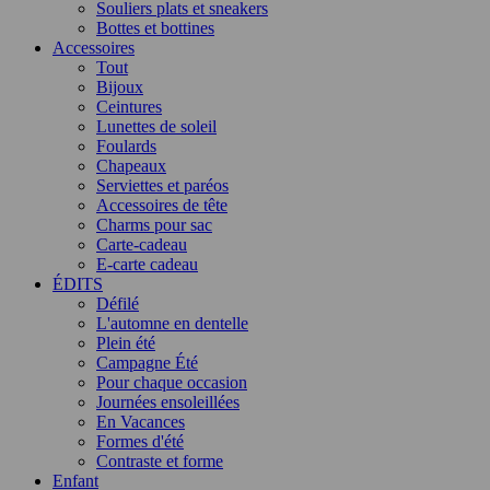
Souliers plats et sneakers
Bottes et bottines
Accessoires
Tout
Bijoux
Ceintures
Lunettes de soleil
Foulards
Chapeaux
Serviettes et paréos
Accessoires de tête
Charms pour sac
Carte-cadeau
E-carte cadeau
ÉDITS
Défilé
L'automne en dentelle
Plein été
Campagne Été
Pour chaque occasion
Journées ensoleillées
En Vacances
Formes d'été
Contraste et forme
Enfant