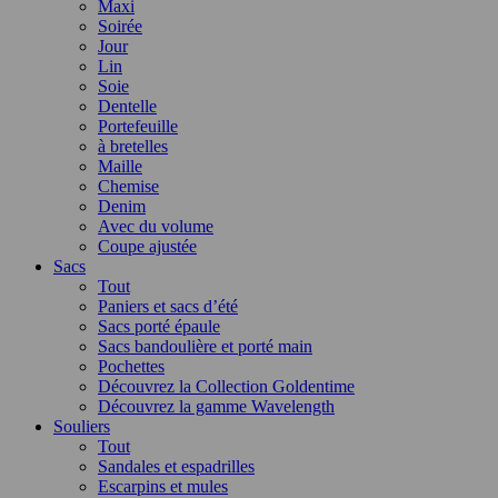
Maxi
Soirée
Jour
Lin
Soie
Dentelle
Portefeuille
à bretelles
Maille
Chemise
Denim
Avec du volume
Coupe ajustée
Sacs
Tout
Paniers et sacs d’été
Sacs porté épaule
Sacs bandoulière et porté main
Pochettes
Découvrez la Collection Goldentime
Découvrez la gamme Wavelength
Souliers
Tout
Sandales et espadrilles
Escarpins et mules