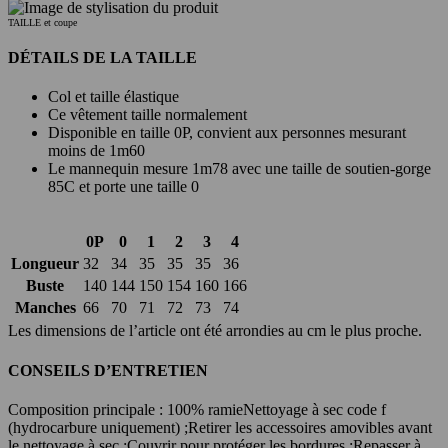
TAILLE et coupe
DÉTAILS DE LA TAILLE
Col et taille élastique
Ce vêtement taille normalement
Disponible en taille 0P, convient aux personnes mesurant
moins de 1m60
Le mannequin mesure 1m78 avec une taille de soutien-gorge
85C et porte une taille 0
0P
0
1
2
3
4
Longueur
32
34
35
35
35
36
Buste
140
144
150
154
160
166
Manches
66
70
71
72
73
74
Les dimensions de l’article ont été arrondies au cm le plus proche.
CONSEILS D’ENTRETIEN
Composition principale : 100% ramie
Nettoyage à sec code f
(hydrocarbure uniquement) ;
Retirer les accessoires amovibles avant
le nettoyage à sec ;
Couvrir pour protéger les bordures ;
Repasser à