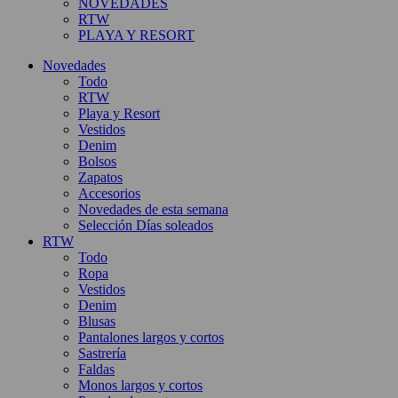
NOVEDADES
RTW
PLAYA Y RESORT
Novedades
Todo
RTW
Playa y Resort
Vestidos
Denim
Bolsos
Zapatos
Accesorios
Novedades de esta semana
Selección Días soleados
RTW
Todo
Ropa
Vestidos
Denim
Blusas
Pantalones largos y cortos
Sastrería
Faldas
Monos largos y cortos