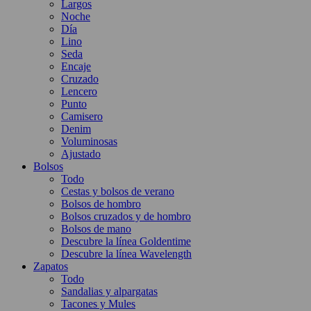
Largos
Noche
Día
Lino
Seda
Encaje
Cruzado
Lencero
Punto
Camisero
Denim
Voluminosas
Ajustado
Bolsos
Todo
Cestas y bolsos de verano
Bolsos de hombro
Bolsos cruzados y de hombro
Bolsos de mano
Descubre la línea Goldentime
Descubre la línea Wavelength
Zapatos
Todo
Sandalias y alpargatas
Tacones y Mules