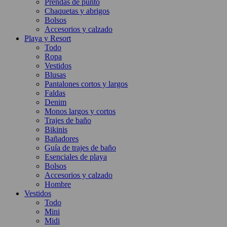
Prendas de punto
Chaquetas y abrigos
Bolsos
Accesorios y calzado
Playa y Resort
Todo
Ropa
Vestidos
Blusas
Pantalones cortos y largos
Faldas
Denim
Monos largos y cortos
Trajes de baño
Bikinis
Bañadores
Guía de trajes de baño
Esenciales de playa
Bolsos
Accesorios y calzado
Hombre
Vestidos
Todo
Mini
Midi