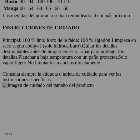
Busto
90
94
100
106
110
116
Manga
60
64
64
65
66
66
Las medidas del producto se han redondeado al cm más próximo
INSTRUCCIONES DE CUIDADO
Principal: 100 % lino; forro de la falda: 100 % algodón.
Limpieza en
seco según código f (solo hidrocarburo).
Quitar los detalles
desmontables antes de limpiar en seco.
Tapar para proteger los
detalles.
Planchar a baja temperatura con un paño protector.
Solo
vapor ligero.
No limpiar las manchas directamente.
Consulta siempre la etiqueta o tarjeta de cuidado para ver las
instrucciones específicas.
ENVÍO