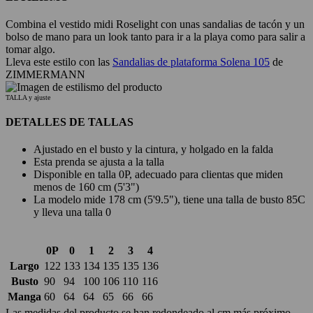
Combina el vestido midi Roselight con unas sandalias de tacón y un
bolso de mano para un look tanto para ir a la playa como para salir a
tomar algo.
Lleva este estilo con las
Sandalias de plataforma Solena 105
de
ZIMMERMANN
TALLA y ajuste
DETALLES DE TALLAS
Ajustado en el busto y la cintura, y holgado en la falda
Esta prenda se ajusta a la talla
Disponible en talla 0P, adecuado para clientas que miden
menos de 160 cm (5'3")
La modelo mide 178 cm (5'9.5"), tiene una talla de busto 85C
y lleva una talla 0
0P
0
1
2
3
4
Largo
122
133
134
135
135
136
Busto
90
94
100
106
110
116
Manga
60
64
64
65
66
66
Las medidas del producto se han redondeado al cm más próximo