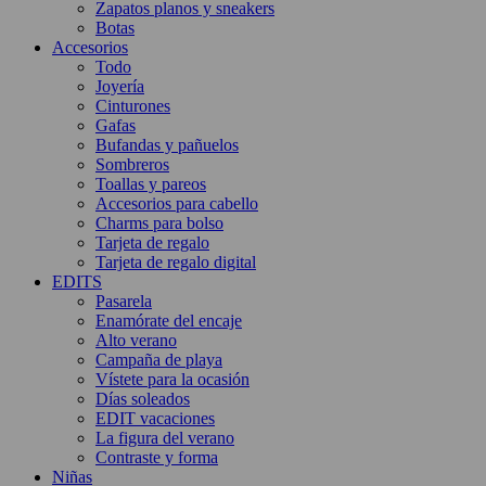
Zapatos planos y sneakers
Botas
Accesorios
Todo
Joyería
Cinturones
Gafas
Bufandas y pañuelos
Sombreros
Toallas y pareos
Accesorios para cabello
Charms para bolso
Tarjeta de regalo
Tarjeta de regalo digital
EDITS
Pasarela
Enamórate del encaje
Alto verano
Campaña de playa
Vístete para la ocasión
Días soleados
EDIT vacaciones
La figura del verano
Contraste y forma
Niñas